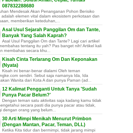
087832288680
uhan Mendesak Akan Penanganan Pohon Berisiko ​
 adalah elemen vital dalam ekosistem perkotaan dan
saan, memberikan keteduhan,...
Asal Usul Sejarah Panggilan Om dan Tante,
Banyak Yang Salah Kaprah?
Asal Usul Panggilan Om dan Tante? Lagi cari artikel
embahas tentang itu yah? Pas banget nih! Artikel kali
kan membahas secara khu...
Kisah Cinta Terlarang Om Dan Keponakan
(Nyata)
Kisah ini benar-benar dialami Oleh teman
ngke.com sendiri. Sebut saja namanya Ida, Ida
akan Wanita dari Kota A dan punya Paman (ad...
12 Kalimat Pengganti Untuk Tanya 'Sudah
Punya Pacar Belum?'
Dengan teman satu aktivitas saja kadang kamu tidak
engetahui secara pasti dia punya pacar atau tidak,
gi dengan orang yang belum...
30 Arti Mimpi Menikah Menurut Primbon
(Dengan Mantan, Pacar, Teman, DLL)
Ketika Kita tidur dan bermimpi, tidak jarang mimpi