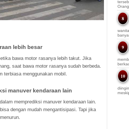
terseb
Orang 
wanit
banyak
raan lebih besar
etika bawa motor rasanya lebih takut. Jika
membi
berkac
tenang, saat bawa motor rasanya sudah berbeda.
lum terbiasa menggunakan mobil.
diingi
si manuver kendaraan lain
meskip
t dalam memprediksi manuver kendaraan lain.
a bisa dengan mudah mengantisipasi. Tapi jika
 menurun.