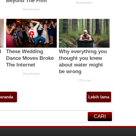
eranda
Lebih lama
CARI