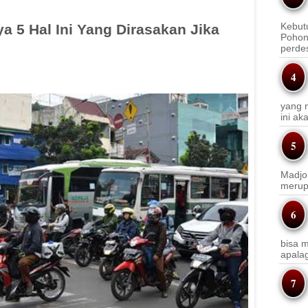
Kebut
a 5 Hal Ini Yang Dirasakan Jika
Pohon
perde
yang m
ini a
Madjo
merup
bisa m
apala