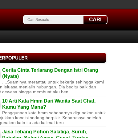
CARI
TERPOPULER
Cerita Cinta Terlarang Dengan Istri Orang
(Nyata)
....Suaminya merantau untuk bekerja sehingga kami
 leluasa menjalin hubungan. Dia begitu baik dan
t dewasa hingga membuat aku ben...
10 Arti Kata Hmm Dari Wanita Saat Chat,
Kamu Yang Mana?
Penggunaan kata hmm sebenarnya digunakan untuk
jukkan kondisi sedang berpikir. Seharusnya setelah
nakan kata itu ada kalimat teru...
Jasa Tebang Pohon Salatiga, Suruh,
Pabelan: Solusi Aman, Cepat, Tuntas