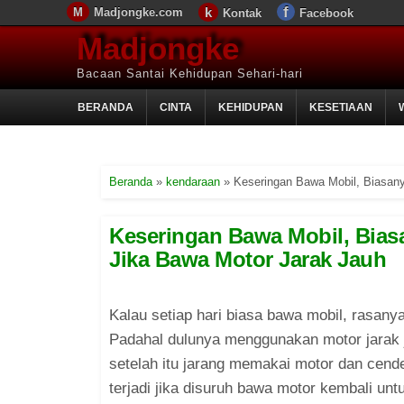
Madjongke.com
Kontak
Facebook
Madjongke
Bacaan Santai Kehidupan Sehari-hari
BERANDA
CINTA
KEHIDUPAN
KESETIAAN
Beranda
»
kendaraan
»
Keseringan Bawa Mobil, Biasany
Keseringan Bawa Mobil, Biasa
Jika Bawa Motor Jarak Jauh
Kalau setiap hari biasa bawa mobil, rasanya
Padahal dulunya menggunakan motor jarak 
setelah itu jarang memakai motor dan cend
terjadi jika disuruh bawa motor kembali untu