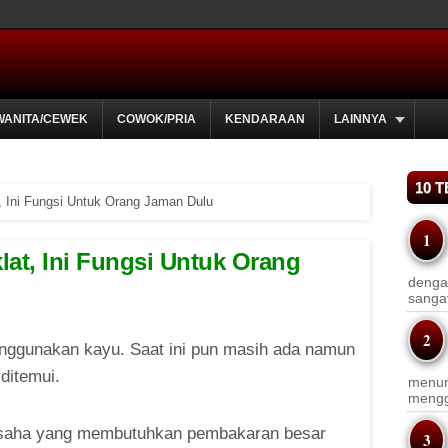
WANITA/CEWEK
COWOK/PRIA
KENDARAAN
LAINNYA
10 
 Ini Fungsi Untuk Orang Jaman Dulu
t, Ini Fungsi Untuk Orang
dengan
sanga
nggunakan kayu. Saat ini pun masih ada namun
ditemui.
menun
menggu
 usaha yang membutuhkan pembakaran besar