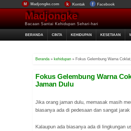
Madjongke.com
Kontak
Facebook
Madjongke
Bacaan Santai Kehidupan Sehari-hari
BERANDA
CINTA
KEHIDUPAN
KESETIAAN
Beranda
»
kehidupan
»
Fokus Gelembung Warna Coklat,
Fokus Gelembung Warna Cokla
Jaman Dulu
Jika orang jaman dulu, memasak masih me
biasanya ada di pedesaan dan sangat jarak 
Kalaupun ada biasanya ada di lingkungan