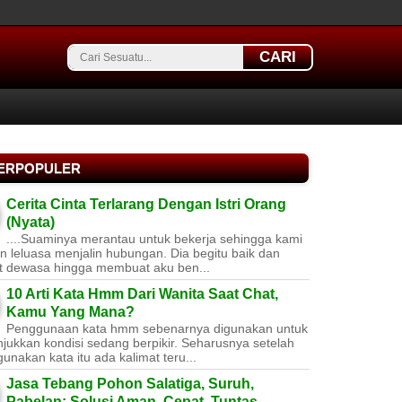
CARI
TERPOPULER
Cerita Cinta Terlarang Dengan Istri Orang
(Nyata)
....Suaminya merantau untuk bekerja sehingga kami
 leluasa menjalin hubungan. Dia begitu baik dan
t dewasa hingga membuat aku ben...
10 Arti Kata Hmm Dari Wanita Saat Chat,
Kamu Yang Mana?
Penggunaan kata hmm sebenarnya digunakan untuk
jukkan kondisi sedang berpikir. Seharusnya setelah
nakan kata itu ada kalimat teru...
Jasa Tebang Pohon Salatiga, Suruh,
Pabelan: Solusi Aman, Cepat, Tuntas