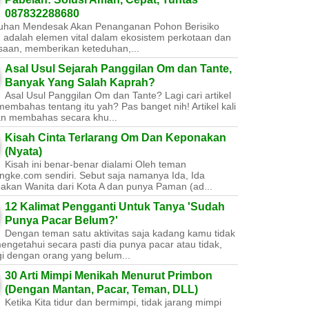
087832288680
uhan Mendesak Akan Penanganan Pohon Berisiko ​
 adalah elemen vital dalam ekosistem perkotaan dan
saan, memberikan keteduhan,...
Asal Usul Sejarah Panggilan Om dan Tante,
Banyak Yang Salah Kaprah?
Asal Usul Panggilan Om dan Tante? Lagi cari artikel
embahas tentang itu yah? Pas banget nih! Artikel kali
kan membahas secara khu...
Kisah Cinta Terlarang Om Dan Keponakan
(Nyata)
Kisah ini benar-benar dialami Oleh teman
ngke.com sendiri. Sebut saja namanya Ida, Ida
akan Wanita dari Kota A dan punya Paman (ad...
12 Kalimat Pengganti Untuk Tanya 'Sudah
Punya Pacar Belum?'
Dengan teman satu aktivitas saja kadang kamu tidak
engetahui secara pasti dia punya pacar atau tidak,
gi dengan orang yang belum...
30 Arti Mimpi Menikah Menurut Primbon
(Dengan Mantan, Pacar, Teman, DLL)
Ketika Kita tidur dan bermimpi, tidak jarang mimpi