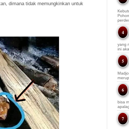
jatan, dimana tidak memungkinkan untuk
Kebut
Pohon
perde
yang m
ini a
Madjo
merup
bisa m
apala