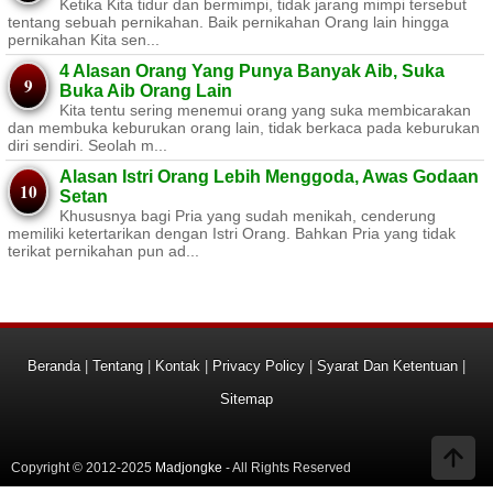
Ketika Kita tidur dan bermimpi, tidak jarang mimpi tersebut
tentang sebuah pernikahan. Baik pernikahan Orang lain hingga
pernikahan Kita sen...
4 Alasan Orang Yang Punya Banyak Aib, Suka
Buka Aib Orang Lain
Kita tentu sering menemui orang yang suka membicarakan
dan membuka keburukan orang lain, tidak berkaca pada keburukan
diri sendiri. Seolah m...
Alasan Istri Orang Lebih Menggoda, Awas Godaan
Setan
Khususnya bagi Pria yang sudah menikah, cenderung
memiliki ketertarikan dengan Istri Orang. Bahkan Pria yang tidak
terikat pernikahan pun ad...
Beranda
|
Tentang
|
Kontak
|
Privacy Policy
|
Syarat Dan Ketentuan
|
Sitemap
Copyright © 2012-2025
Madjongke
- All Rights Reserved