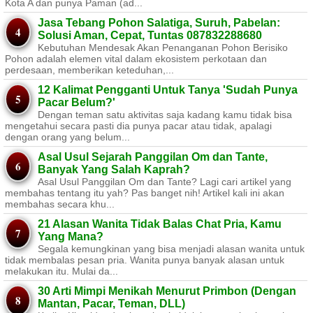
Kota A dan punya Paman (ad...
Jasa Tebang Pohon Salatiga, Suruh, Pabelan:
Solusi Aman, Cepat, Tuntas 087832288680
Kebutuhan Mendesak Akan Penanganan Pohon Berisiko ​
Pohon adalah elemen vital dalam ekosistem perkotaan dan
perdesaan, memberikan keteduhan,...
12 Kalimat Pengganti Untuk Tanya 'Sudah Punya
Pacar Belum?'
Dengan teman satu aktivitas saja kadang kamu tidak bisa
mengetahui secara pasti dia punya pacar atau tidak, apalagi
dengan orang yang belum...
Asal Usul Sejarah Panggilan Om dan Tante,
Banyak Yang Salah Kaprah?
Asal Usul Panggilan Om dan Tante? Lagi cari artikel yang
membahas tentang itu yah? Pas banget nih! Artikel kali ini akan
membahas secara khu...
21 Alasan Wanita Tidak Balas Chat Pria, Kamu
Yang Mana?
Segala kemungkinan yang bisa menjadi alasan wanita untuk
tidak membalas pesan pria. Wanita punya banyak alasan untuk
melakukan itu. Mulai da...
30 Arti Mimpi Menikah Menurut Primbon (Dengan
Mantan, Pacar, Teman, DLL)