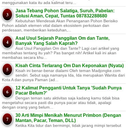
menggunakan kata itu ada kalimat teru...
Jasa Tebang Pohon Salatiga, Suruh, Pabelan:
Solusi Aman, Cepat, Tuntas 087832288680
Kebutuhan Mendesak Akan Penanganan Pohon Berisiko ​
Pohon adalah elemen vital dalam ekosistem perkotaan dan
perdesaan, memberikan keteduhan,...
Asal Usul Sejarah Panggilan Om dan Tante,
Banyak Yang Salah Kaprah?
Asal Usul Panggilan Om dan Tante? Lagi cari artikel yang
membahas tentang itu yah? Pas banget nih! Artikel kali ini akan
membahas secara khu...
Kisah Cinta Terlarang Om Dan Keponakan (Nyata)
Kisah ini benar-benar dialami Oleh teman Madjongke.com
sendiri. Sebut saja namanya Ida, Ida merupakan Wanita dari
Kota A dan punya Paman (ad...
12 Kalimat Pengganti Untuk Tanya 'Sudah Punya
Pacar Belum?'
Dengan teman satu aktivitas saja kadang kamu tidak bisa
mengetahui secara pasti dia punya pacar atau tidak, apalagi
dengan orang yang belum...
30 Arti Mimpi Menikah Menurut Primbon (Dengan
Mantan, Pacar, Teman, DLL)
Ketika Kita tidur dan bermimpi, tidak jarang mimpi tersebut