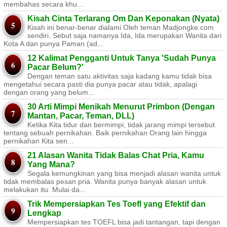
membahas secara khu...
Kisah Cinta Terlarang Om Dan Keponakan (Nyata)
Kisah ini benar-benar dialami Oleh teman Madjongke.com
sendiri. Sebut saja namanya Ida, Ida merupakan Wanita dari
Kota A dan punya Paman (ad...
12 Kalimat Pengganti Untuk Tanya 'Sudah Punya
Pacar Belum?'
Dengan teman satu aktivitas saja kadang kamu tidak bisa
mengetahui secara pasti dia punya pacar atau tidak, apalagi
dengan orang yang belum...
30 Arti Mimpi Menikah Menurut Primbon (Dengan
Mantan, Pacar, Teman, DLL)
Ketika Kita tidur dan bermimpi, tidak jarang mimpi tersebut
tentang sebuah pernikahan. Baik pernikahan Orang lain hingga
pernikahan Kita sen...
21 Alasan Wanita Tidak Balas Chat Pria, Kamu
Yang Mana?
Segala kemungkinan yang bisa menjadi alasan wanita untuk
tidak membalas pesan pria. Wanita punya banyak alasan untuk
melakukan itu. Mulai da...
Trik Mempersiapkan Tes Toefl yang Efektif dan
Lengkap
Mempersiapkan tes TOEFL bisa jadi tantangan, tapi dengan