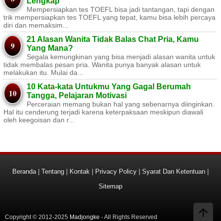
Lengkap
Mempersiapkan tes TOEFL bisa jadi tantangan, tapi dengan
trik mempersiapkan tes TOEFL yang tepat, kamu bisa lebih percaya
diri dan memaksim...
21 Alasan Wanita Tidak Balas Chat Pria, Kamu
Yang Mana?
Segala kemungkinan yang bisa menjadi alasan wanita untuk
tidak membalas pesan pria. Wanita punya banyak alasan untuk
melakukan itu. Mulai da...
10 Kata-kata Untukmu Yang Gagal Berumah
Tangga, Pelajaran Motivasi
Perceraian memang bukan hal yang sebenarnya diinginkan.
Hal itu cenderung terjadi karena keterpaksaan meskipun diawali
oleh keegoisan dan r...
Beranda
|
Tentang
|
Kontak
|
Privacy Policy
|
Syarat Dan Ketentuan
|
Sitemap
Copyright © 2012-2025
Madjongke
- All Rights Reserved