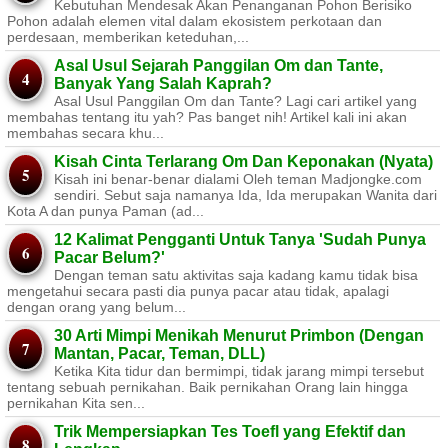
Kebutuhan Mendesak Akan Penanganan Pohon Berisiko ​
Pohon adalah elemen vital dalam ekosistem perkotaan dan
perdesaan, memberikan keteduhan,...
Asal Usul Sejarah Panggilan Om dan Tante,
Banyak Yang Salah Kaprah?
Asal Usul Panggilan Om dan Tante? Lagi cari artikel yang
membahas tentang itu yah? Pas banget nih! Artikel kali ini akan
membahas secara khu...
Kisah Cinta Terlarang Om Dan Keponakan (Nyata)
Kisah ini benar-benar dialami Oleh teman Madjongke.com
sendiri. Sebut saja namanya Ida, Ida merupakan Wanita dari
Kota A dan punya Paman (ad...
12 Kalimat Pengganti Untuk Tanya 'Sudah Punya
Pacar Belum?'
Dengan teman satu aktivitas saja kadang kamu tidak bisa
mengetahui secara pasti dia punya pacar atau tidak, apalagi
dengan orang yang belum...
30 Arti Mimpi Menikah Menurut Primbon (Dengan
Mantan, Pacar, Teman, DLL)
Ketika Kita tidur dan bermimpi, tidak jarang mimpi tersebut
tentang sebuah pernikahan. Baik pernikahan Orang lain hingga
pernikahan Kita sen...
Trik Mempersiapkan Tes Toefl yang Efektif dan