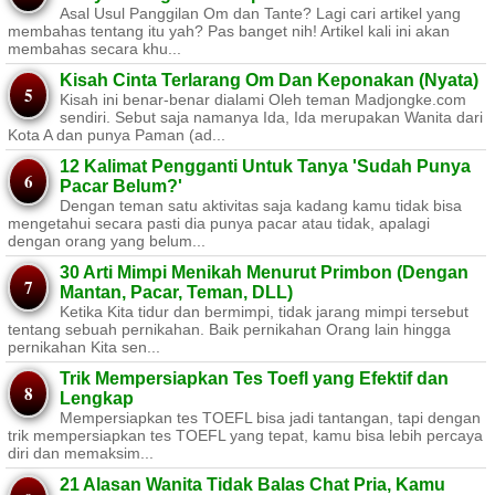
Asal Usul Panggilan Om dan Tante? Lagi cari artikel yang
membahas tentang itu yah? Pas banget nih! Artikel kali ini akan
membahas secara khu...
Kisah Cinta Terlarang Om Dan Keponakan (Nyata)
Kisah ini benar-benar dialami Oleh teman Madjongke.com
sendiri. Sebut saja namanya Ida, Ida merupakan Wanita dari
Kota A dan punya Paman (ad...
12 Kalimat Pengganti Untuk Tanya 'Sudah Punya
Pacar Belum?'
Dengan teman satu aktivitas saja kadang kamu tidak bisa
mengetahui secara pasti dia punya pacar atau tidak, apalagi
dengan orang yang belum...
30 Arti Mimpi Menikah Menurut Primbon (Dengan
Mantan, Pacar, Teman, DLL)
Ketika Kita tidur dan bermimpi, tidak jarang mimpi tersebut
tentang sebuah pernikahan. Baik pernikahan Orang lain hingga
pernikahan Kita sen...
Trik Mempersiapkan Tes Toefl yang Efektif dan
Lengkap
Mempersiapkan tes TOEFL bisa jadi tantangan, tapi dengan
trik mempersiapkan tes TOEFL yang tepat, kamu bisa lebih percaya
diri dan memaksim...
21 Alasan Wanita Tidak Balas Chat Pria, Kamu