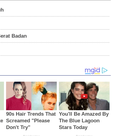
uh
erat Badan