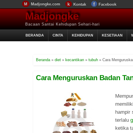
Madjongke.com
Kontak
Facebook
Madjongke
Bacaan Santai Kehidupan Sehari-hari
BERANDA
CINTA
KEHIDUPAN
KESETIAAN
Beranda
»
diet
»
kecantikan
»
tubuh
»
Cara Menguruska
Cara Menguruskan Badan Tan
Mempuny
memilik
hampir 
terlalu
ketika t