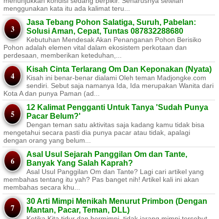
menunjukkan kondisi sedang berpikir. Seharusnya setelah
menggunakan kata itu ada kalimat teru...
Jasa Tebang Pohon Salatiga, Suruh, Pabelan:
Solusi Aman, Cepat, Tuntas 087832288680
Kebutuhan Mendesak Akan Penanganan Pohon Berisiko ​
Pohon adalah elemen vital dalam ekosistem perkotaan dan
perdesaan, memberikan keteduhan,...
Kisah Cinta Terlarang Om Dan Keponakan (Nyata)
Kisah ini benar-benar dialami Oleh teman Madjongke.com
sendiri. Sebut saja namanya Ida, Ida merupakan Wanita dari
Kota A dan punya Paman (ad...
12 Kalimat Pengganti Untuk Tanya 'Sudah Punya
Pacar Belum?'
Dengan teman satu aktivitas saja kadang kamu tidak bisa
mengetahui secara pasti dia punya pacar atau tidak, apalagi
dengan orang yang belum...
Asal Usul Sejarah Panggilan Om dan Tante,
Banyak Yang Salah Kaprah?
Asal Usul Panggilan Om dan Tante? Lagi cari artikel yang
membahas tentang itu yah? Pas banget nih! Artikel kali ini akan
membahas secara khu...
30 Arti Mimpi Menikah Menurut Primbon (Dengan
Mantan, Pacar, Teman, DLL)
Ketika Kita tidur dan bermimpi, tidak jarang mimpi tersebut