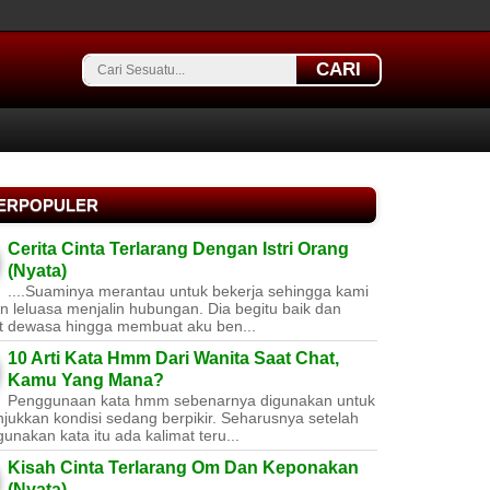
CARI
TERPOPULER
Cerita Cinta Terlarang Dengan Istri Orang
(Nyata)
....Suaminya merantau untuk bekerja sehingga kami
 leluasa menjalin hubungan. Dia begitu baik dan
t dewasa hingga membuat aku ben...
10 Arti Kata Hmm Dari Wanita Saat Chat,
Kamu Yang Mana?
Penggunaan kata hmm sebenarnya digunakan untuk
jukkan kondisi sedang berpikir. Seharusnya setelah
nakan kata itu ada kalimat teru...
Kisah Cinta Terlarang Om Dan Keponakan
(Nyata)