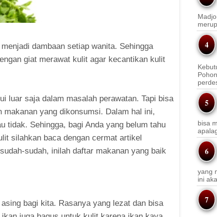
Madjo
merup
tu menjadi dambaan setiap wanita. Sehingga
ngan giat merawat kulit agar kecantikan kulit
Kebut
Pohon
perde
lui luar saja dalam masalah perawatan. Tapi bisa
n makanan yang dikonsumsi. Dalam hal ini,
bisa m
au tidak. Sehingga, bagi Anda yang belum tahu
apala
lit silahkan baca dengan cermat artikel
 sudah-sudah, inilah daftar makanan yang baik
yang m
ini a
sing bagi kita. Rasanya yang lezat dan bisa
 ikan juga bagus untuk kulit karena ikan kaya