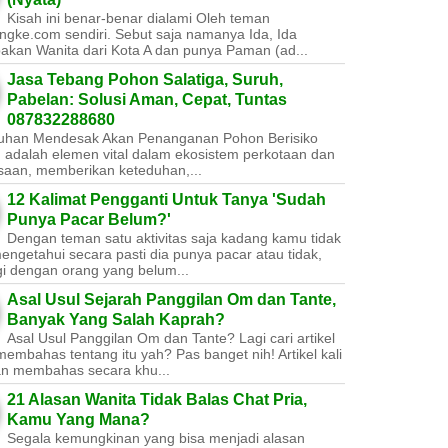
Kisah ini benar-benar dialami Oleh teman
ngke.com sendiri. Sebut saja namanya Ida, Ida
akan Wanita dari Kota A dan punya Paman (ad...
Jasa Tebang Pohon Salatiga, Suruh,
Pabelan: Solusi Aman, Cepat, Tuntas
087832288680
uhan Mendesak Akan Penanganan Pohon Berisiko ​
 adalah elemen vital dalam ekosistem perkotaan dan
saan, memberikan keteduhan,...
12 Kalimat Pengganti Untuk Tanya 'Sudah
Punya Pacar Belum?'
Dengan teman satu aktivitas saja kadang kamu tidak
engetahui secara pasti dia punya pacar atau tidak,
gi dengan orang yang belum...
Asal Usul Sejarah Panggilan Om dan Tante,
Banyak Yang Salah Kaprah?
Asal Usul Panggilan Om dan Tante? Lagi cari artikel
embahas tentang itu yah? Pas banget nih! Artikel kali
kan membahas secara khu...
21 Alasan Wanita Tidak Balas Chat Pria,
Kamu Yang Mana?
Segala kemungkinan yang bisa menjadi alasan