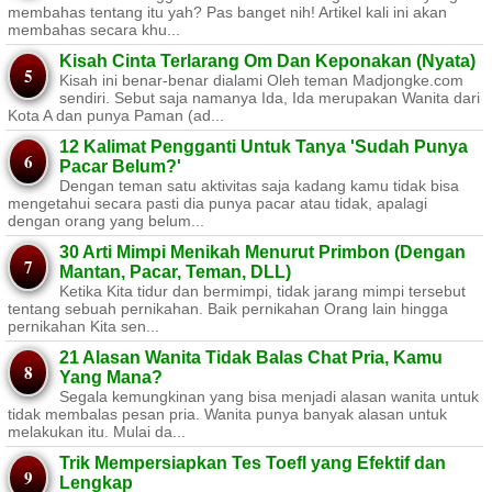
membahas tentang itu yah? Pas banget nih! Artikel kali ini akan
membahas secara khu...
Kisah Cinta Terlarang Om Dan Keponakan (Nyata)
Kisah ini benar-benar dialami Oleh teman Madjongke.com
sendiri. Sebut saja namanya Ida, Ida merupakan Wanita dari
Kota A dan punya Paman (ad...
12 Kalimat Pengganti Untuk Tanya 'Sudah Punya
Pacar Belum?'
Dengan teman satu aktivitas saja kadang kamu tidak bisa
mengetahui secara pasti dia punya pacar atau tidak, apalagi
dengan orang yang belum...
30 Arti Mimpi Menikah Menurut Primbon (Dengan
Mantan, Pacar, Teman, DLL)
Ketika Kita tidur dan bermimpi, tidak jarang mimpi tersebut
tentang sebuah pernikahan. Baik pernikahan Orang lain hingga
pernikahan Kita sen...
21 Alasan Wanita Tidak Balas Chat Pria, Kamu
Yang Mana?
Segala kemungkinan yang bisa menjadi alasan wanita untuk
tidak membalas pesan pria. Wanita punya banyak alasan untuk
melakukan itu. Mulai da...
Trik Mempersiapkan Tes Toefl yang Efektif dan
Lengkap