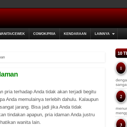
WANITA/CEWEK
COWOK/PRIA
KENDARAAN
LAINNYA
10 
man
Idaman
dengan
sanga
n pria terhadap Anda tidak akan terjadi begitu
npa Anda memulainya terlebih dahulu. Kalaupun
 sangat jarang. Bisa jadi jika Anda tidak
menun
menggu
an tindakan apapun, pria idaman Anda justru
atikan wanita lain.