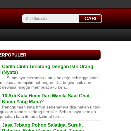
CARI
TERPOPULER
Cerita Cinta Terlarang Dengan Istri Orang
(Nyata)
....Suaminya merantau untuk bekerja sehingga kami
 leluasa menjalin hubungan. Dia begitu baik dan
t dewasa hingga membuat aku ben...
10 Arti Kata Hmm Dari Wanita Saat Chat,
Kamu Yang Mana?
Penggunaan kata hmm sebenarnya digunakan untuk
jukkan kondisi sedang berpikir. Seharusnya setelah
nakan kata itu ada kalimat teru...
Jasa Tebang Pohon Salatiga, Suruh,
Pabelan: Solusi Aman, Cepat, Tuntas