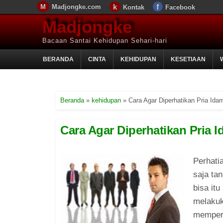
Madjongke.com
Kontak
Facebook
Madjongke
Bacaan Santai Kehidupan Sehari-hari
BERANDA
CINTA
KEHIDUPAN
KESETIAAN
Beranda
»
kehidupan
»
Cara Agar Diperhatikan Pria Ida
Cara Agar Diperhatikan Pria 
Perhatia
saja ta
bisa itu
melakuk
memperh