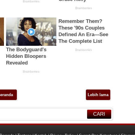
eranda
Lebih lama
CARI