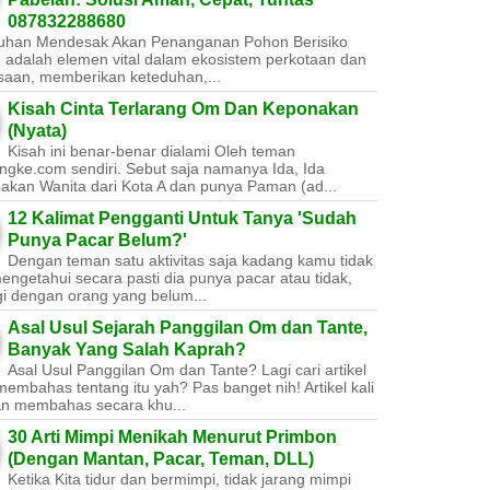
087832288680
uhan Mendesak Akan Penanganan Pohon Berisiko ​
 adalah elemen vital dalam ekosistem perkotaan dan
saan, memberikan keteduhan,...
Kisah Cinta Terlarang Om Dan Keponakan
(Nyata)
Kisah ini benar-benar dialami Oleh teman
ngke.com sendiri. Sebut saja namanya Ida, Ida
akan Wanita dari Kota A dan punya Paman (ad...
12 Kalimat Pengganti Untuk Tanya 'Sudah
Punya Pacar Belum?'
Dengan teman satu aktivitas saja kadang kamu tidak
engetahui secara pasti dia punya pacar atau tidak,
gi dengan orang yang belum...
Asal Usul Sejarah Panggilan Om dan Tante,
Banyak Yang Salah Kaprah?
Asal Usul Panggilan Om dan Tante? Lagi cari artikel
embahas tentang itu yah? Pas banget nih! Artikel kali
kan membahas secara khu...
30 Arti Mimpi Menikah Menurut Primbon
(Dengan Mantan, Pacar, Teman, DLL)
Ketika Kita tidur dan bermimpi, tidak jarang mimpi