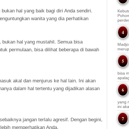
u bukan hal yang baik bagi diri Anda sendiri.
Kebut
Pohon
enguntungkan wanita yang dia perhatikan
perde
 bukan hal yang mustahil. Semua bisa
Madjo
merup
tuk permulaan, bisa dilihat beberapa di bawah
bisa m
apala
suk akal dan menjurus ke hal lain. Ini akan
anya dalam hal tertentu yang dijadikan alasan
yang m
ini a
ebaiknya jangan terlalu agresif. Dengan begini,
 lebih memperhatikan Anda.