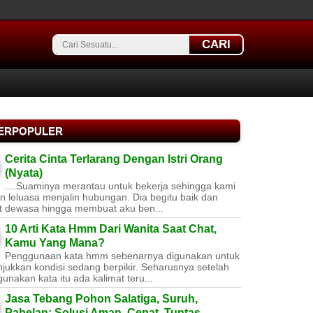
CARI
TERPOPULER
Cerita Cinta Terlarang Dengan Istri Orang
(Nyata)
....Suaminya merantau untuk bekerja sehingga kami
 leluasa menjalin hubungan. Dia begitu baik dan
t dewasa hingga membuat aku ben...
10 Arti Kata Hmm Dari Wanita Saat Chat,
Kamu Yang Mana?
Penggunaan kata hmm sebenarnya digunakan untuk
jukkan kondisi sedang berpikir. Seharusnya setelah
nakan kata itu ada kalimat teru...
Jasa Tebang Pohon Salatiga, Suruh,
Pabelan: Solusi Aman, Cepat, Tuntas