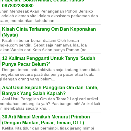
087832288680
uhan Mendesak Akan Penanganan Pohon Berisiko ​
 adalah elemen vital dalam ekosistem perkotaan dan
saan, memberikan keteduhan,...
Kisah Cinta Terlarang Om Dan Keponakan
(Nyata)
Kisah ini benar-benar dialami Oleh teman
ngke.com sendiri. Sebut saja namanya Ida, Ida
akan Wanita dari Kota A dan punya Paman (ad...
12 Kalimat Pengganti Untuk Tanya 'Sudah
Punya Pacar Belum?'
Dengan teman satu aktivitas saja kadang kamu tidak
engetahui secara pasti dia punya pacar atau tidak,
gi dengan orang yang belum...
Asal Usul Sejarah Panggilan Om dan Tante,
Banyak Yang Salah Kaprah?
Asal Usul Panggilan Om dan Tante? Lagi cari artikel
embahas tentang itu yah? Pas banget nih! Artikel kali
kan membahas secara khu...
30 Arti Mimpi Menikah Menurut Primbon
(Dengan Mantan, Pacar, Teman, DLL)
Ketika Kita tidur dan bermimpi, tidak jarang mimpi