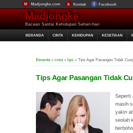
Madjongke.com
Kontak
Facebook
Madjongke
Bacaan Santai Kehidupan Sehari-hari
BERANDA
CINTA
KEHIDUPAN
KESETIAAN
Beranda
»
cinta
»
tips
»
Tips Agar Pasangan Tidak Curi
Tips Agar Pasangan Tidak Cu
Seperti
masih s
yakin a
seolah 
berboho