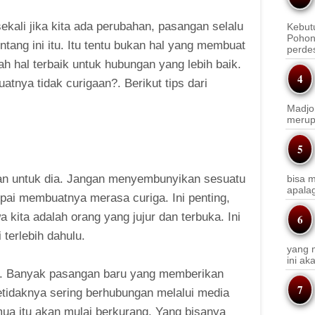
ekali jika kita ada perubahan, pasangan selalu
Kebut
Pohon
ntang ini itu. Itu tentu bukan hal yang membuat
perde
h hal terbaik untuk hubungan yang lebih baik.
nya tidak curigaan?. Berikut tips dari
Madjo
merup
an untuk dia. Jangan menyembunyikan sesuatu
bisa m
apala
ampai membuatnya merasa curiga. Ini penting,
ita adalah orang yang jujur dan terbuka. Ini
 terlebih dahulu.
yang m
ini a
ya. Banyak pasangan baru yang memberikan
tidaknya sering berhubungan melalui media
mua itu akan mulai berkurang. Yang bisanya