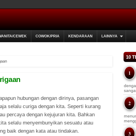
WANITA/CEWEK
COWOK/PRIA
KENDARAAN
LAINNYA
10 
gaan
rigaan
dengan
sanga
 apapun hubungan dengan dirinya, pasangan
aja selalu curiga dengan kita. Seperti kurang
tau percaya dengan kejujuran kita. Bahkan
menun
menggu
kita selalu menyembunyikan sesuatu atau
ng baik dengan kata atau tindakan.