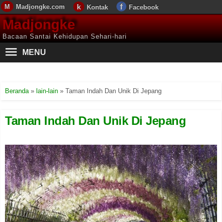
Madjongke.com
Kontak
Facebook
Madjongke
Bacaan Santai Kehidupan Sehari-hari
MENU
Beranda
»
lain-lain
»
Taman Indah Dan Unik Di Jepang
Taman Indah Dan Unik Di Jepang