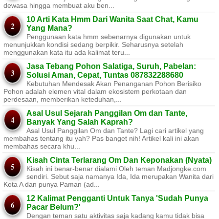
dewasa hingga membuat aku ben...
10 Arti Kata Hmm Dari Wanita Saat Chat, Kamu
Yang Mana?
Penggunaan kata hmm sebenarnya digunakan untuk
menunjukkan kondisi sedang berpikir. Seharusnya setelah
menggunakan kata itu ada kalimat teru...
Jasa Tebang Pohon Salatiga, Suruh, Pabelan:
Solusi Aman, Cepat, Tuntas 087832288680
Kebutuhan Mendesak Akan Penanganan Pohon Berisiko ​
Pohon adalah elemen vital dalam ekosistem perkotaan dan
perdesaan, memberikan keteduhan,...
Asal Usul Sejarah Panggilan Om dan Tante,
Banyak Yang Salah Kaprah?
Asal Usul Panggilan Om dan Tante? Lagi cari artikel yang
membahas tentang itu yah? Pas banget nih! Artikel kali ini akan
membahas secara khu...
Kisah Cinta Terlarang Om Dan Keponakan (Nyata)
Kisah ini benar-benar dialami Oleh teman Madjongke.com
sendiri. Sebut saja namanya Ida, Ida merupakan Wanita dari
Kota A dan punya Paman (ad...
12 Kalimat Pengganti Untuk Tanya 'Sudah Punya
Pacar Belum?'
Dengan teman satu aktivitas saja kadang kamu tidak bisa