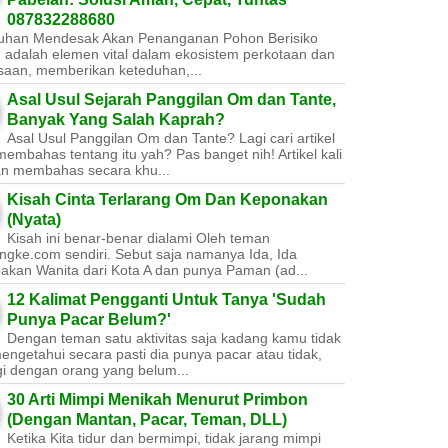
087832288680
uhan Mendesak Akan Penanganan Pohon Berisiko ​
 adalah elemen vital dalam ekosistem perkotaan dan
saan, memberikan keteduhan,...
Asal Usul Sejarah Panggilan Om dan Tante,
Banyak Yang Salah Kaprah?
Asal Usul Panggilan Om dan Tante? Lagi cari artikel
embahas tentang itu yah? Pas banget nih! Artikel kali
kan membahas secara khu...
Kisah Cinta Terlarang Om Dan Keponakan
(Nyata)
Kisah ini benar-benar dialami Oleh teman
ngke.com sendiri. Sebut saja namanya Ida, Ida
akan Wanita dari Kota A dan punya Paman (ad...
12 Kalimat Pengganti Untuk Tanya 'Sudah
Punya Pacar Belum?'
Dengan teman satu aktivitas saja kadang kamu tidak
engetahui secara pasti dia punya pacar atau tidak,
gi dengan orang yang belum...
30 Arti Mimpi Menikah Menurut Primbon
(Dengan Mantan, Pacar, Teman, DLL)
Ketika Kita tidur dan bermimpi, tidak jarang mimpi