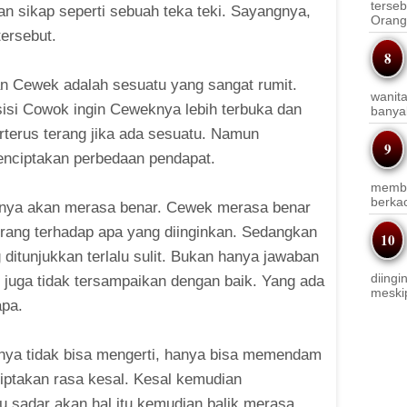
terseb
 sikap seperti sebuah teka teki. Sayangnya,
Orang 
ersebut.
 Cewek adalah sesuatu yang sangat rumit.
wanit
sisi Cowok ingin Ceweknya lebih terbuka dan
banyak
terus terang jika ada sesuatu. Namun
 menciptakan perbedaan pendapat.
membi
berkac
uanya akan merasa benar. Cewek merasa benar
erang terhadap apa yang diinginkan. Sedangkan
ditunjukkan terlalu sulit. Bukan hanya jawaban
diingi
ut juga tidak tersampaikan dengan baik. Yang ada
meskip
apa.
ya tidak bisa mengerti, hanya bisa memendam
iptakan rasa kesal. Kesal kemudian
 sadar akan hal itu kemudian balik merasa