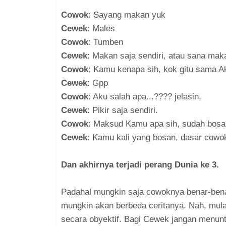
Cowok
: Sayang makan yuk
Cewek
: Males
Cowok
: Tumben
Cewek
: Makan saja sendiri, atau sana ma
Cowok
: Kamu kenapa sih, kok gitu sama A
Cewek
: Gpp
Cowok
: Aku salah apa...???? jelasin.
Cewek
: Pikir saja sendiri.
Cowok
: Maksud Kamu apa sih, sudah bosan 
Cewek
: Kamu kali yang bosan, dasar cowok
Dan akhirnya terjadi perang Dunia ke 3.
Padahal mungkin saja cowoknya benar-bena
mungkin akan berbeda ceritanya. Nah, mulai
secara obyektif. Bagi Cewek jangan menun