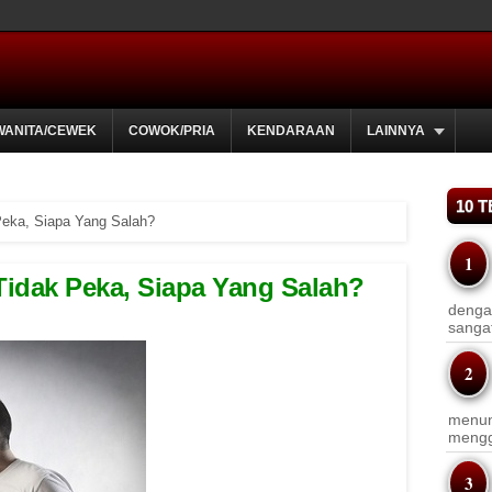
WANITA/CEWEK
COWOK/PRIA
KENDARAAN
LAINNYA
10 
eka, Siapa Yang Salah?
idak Peka, Siapa Yang Salah?
dengan
sanga
menun
menggu