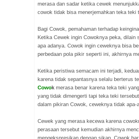
merasa dan sadar ketika cewek menunjukkan
cowok tidak bisa menerjemahkan teka teki t
Bagi Cowok, pemahaman terhadap keinginan
Ketika Cewek ingin Cowoknya peka, dilain 
apa adanya. Cowok ingin ceweknya bisa ber
perbedaan pola pikir seperti ini, akhirnya
Ketika peristiwa semacam ini terjadi, ked
karena tidak sepantasnya selalu berterus t
Cowo
k
merasa benar karena teka teki yang 
yang tidak dimengerti tapi teka teki terseb
dalam pikiran Cowok, ceweknya tidak apa-
Cewek yang merasa kecewa karena cowokn
perasaan tersebut kemudian akhirnya menc
mengekspresikan dengan sikap. Cowok baru