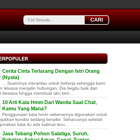
CARI
TERPOPULER
Cerita Cinta Terlarang Dengan Istri Orang
(Nyata)
....Suaminya merantau untuk bekerja sehingga kami
 leluasa menjalin hubungan. Dia begitu baik dan
t dewasa hingga membuat aku ben...
10 Arti Kata Hmm Dari Wanita Saat Chat,
Kamu Yang Mana?
Penggunaan kata hmm sebenarnya digunakan untuk
jukkan kondisi sedang berpikir. Seharusnya setelah
nakan kata itu ada kalimat teru...
Jasa Tebang Pohon Salatiga, Suruh,
Pabelan: Solusi Aman, Cepat, Tuntas