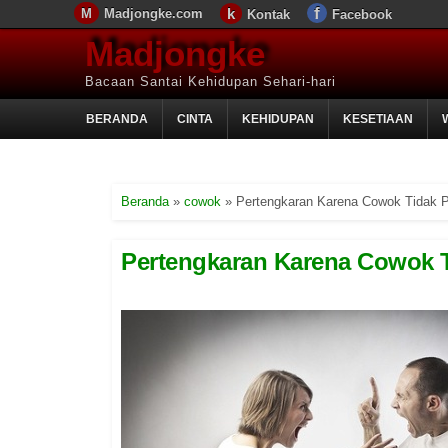
Madjongke.com
Kontak
Facebook
Madjongke
Bacaan Santai Kehidupan Sehari-hari
BERANDA
CINTA
KEHIDUPAN
KESETIAAN
Beranda
»
cowok
»
Pertengkaran Karena Cowok Tidak P
Pertengkaran Karena Cowok T