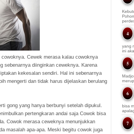
Kebut
Pohon
perde
yang m
ini a
pi cowoknya. Cewek merasa kalau cowoknya
ang sebenarnya diinginkan ceweknya. Karena
takan kekesalan sendiri. Hal ini sebenarnya
Madjo
lebih mengerti dan tidak harus dijelaskan berulang
merup
ti gong yang hanya berbunyi setelah dipukul.
bisa m
apala
enimbulkan pertengkaran andai saja Cowok bisa
beda. Cowok merasa ceweknya menunjukkan
ada masalah apa-apa. Meski begitu cowok juga