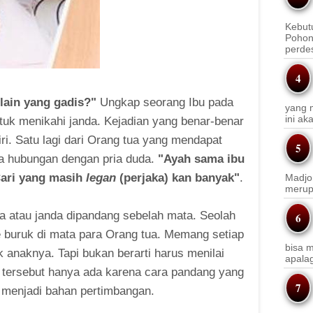
Kebut
Pohon
perde
 lain yang gadis?"
Ungkap seorang Ibu pada
yang m
ini a
tuk menikahi janda. Kejadian yang benar-benar
ri. Satu lagi dari Orang tua yang mendapat
a hubungan dengan pria duda.
"Ayah sama ibu
Cari yang masih
legan
(perjaka) kan banyak"
.
Madjo
merup
da atau janda dipandang sebelah mata. Seolah
buruk di mata para Orang tua. Memang setiap
bisa m
 anaknya. Tapi bukan berarti harus menilai
apala
or tersebut hanya ada karena cara pandang yang
s menjadi bahan pertimbangan.