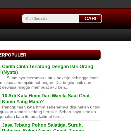
CARI
TERPOPULER
Cerita Cinta Terlarang Dengan Istri Orang
(Nyata)
....Suaminya merantau untuk bekerja sehingga kami
 leluasa menjalin hubungan. Dia begitu baik dan
t dewasa hingga membuat aku ben...
10 Arti Kata Hmm Dari Wanita Saat Chat,
Kamu Yang Mana?
Penggunaan kata hmm sebenarnya digunakan untuk
jukkan kondisi sedang berpikir. Seharusnya setelah
nakan kata itu ada kalimat teru...
Jasa Tebang Pohon Salatiga, Suruh,
Pabelan: Solusi Aman, Cepat, Tuntas