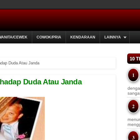
WANITA/CEWEK
COWOK/PRIA
KENDARAAN
LAINNYA
10 
adap Duda Atau Janda
rhadap Duda Atau Janda
dengan
sanga
menun
menggu