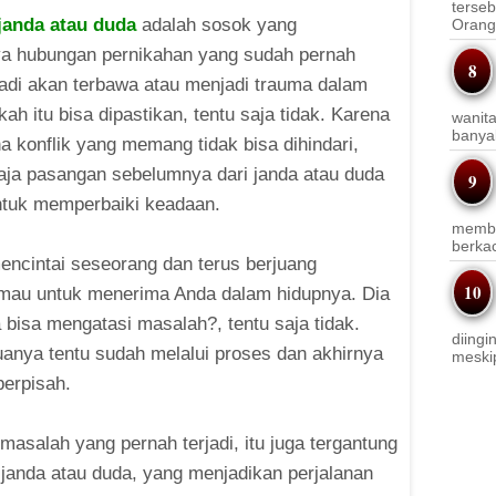
terseb
janda atau duda
adalah sosok yang
Orang 
nya hubungan pernikahan yang sudah pernah
jadi akan terbawa atau menjadi trauma dalam
ah itu bisa dipastikan, tentu saja tidak. Karena
wanit
banyak
na konflik yang memang tidak bisa dihindari,
saja pasangan sebelumnya dari janda atau duda
ntuk memperbaiki keadaan.
membi
berkac
mencintai seseorang dan terus berjuang
h mau untuk menerima Anda dalam hidupnya. Dia
 bisa mengatasi masalah?, tentu saja tidak.
diingi
anya tentu sudah melalui proses dan akhirnya
meskip
erpisah.
asalah yang pernah terjadi, itu juga tergantung
 janda atau duda, yang menjadikan perjalanan