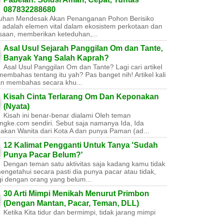
087832288680
uhan Mendesak Akan Penanganan Pohon Berisiko ​
 adalah elemen vital dalam ekosistem perkotaan dan
saan, memberikan keteduhan,...
Asal Usul Sejarah Panggilan Om dan Tante,
Banyak Yang Salah Kaprah?
Asal Usul Panggilan Om dan Tante? Lagi cari artikel
embahas tentang itu yah? Pas banget nih! Artikel kali
kan membahas secara khu...
Kisah Cinta Terlarang Om Dan Keponakan
(Nyata)
Kisah ini benar-benar dialami Oleh teman
ngke.com sendiri. Sebut saja namanya Ida, Ida
akan Wanita dari Kota A dan punya Paman (ad...
12 Kalimat Pengganti Untuk Tanya 'Sudah
Punya Pacar Belum?'
Dengan teman satu aktivitas saja kadang kamu tidak
engetahui secara pasti dia punya pacar atau tidak,
gi dengan orang yang belum...
30 Arti Mimpi Menikah Menurut Primbon
(Dengan Mantan, Pacar, Teman, DLL)
Ketika Kita tidur dan bermimpi, tidak jarang mimpi