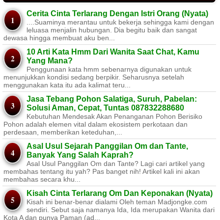
Cerita Cinta Terlarang Dengan Istri Orang (Nyata)
....Suaminya merantau untuk bekerja sehingga kami dengan
leluasa menjalin hubungan. Dia begitu baik dan sangat
dewasa hingga membuat aku ben...
10 Arti Kata Hmm Dari Wanita Saat Chat, Kamu
Yang Mana?
Penggunaan kata hmm sebenarnya digunakan untuk
menunjukkan kondisi sedang berpikir. Seharusnya setelah
menggunakan kata itu ada kalimat teru...
Jasa Tebang Pohon Salatiga, Suruh, Pabelan:
Solusi Aman, Cepat, Tuntas 087832288680
Kebutuhan Mendesak Akan Penanganan Pohon Berisiko ​
Pohon adalah elemen vital dalam ekosistem perkotaan dan
perdesaan, memberikan keteduhan,...
Asal Usul Sejarah Panggilan Om dan Tante,
Banyak Yang Salah Kaprah?
Asal Usul Panggilan Om dan Tante? Lagi cari artikel yang
membahas tentang itu yah? Pas banget nih! Artikel kali ini akan
membahas secara khu...
Kisah Cinta Terlarang Om Dan Keponakan (Nyata)
Kisah ini benar-benar dialami Oleh teman Madjongke.com
sendiri. Sebut saja namanya Ida, Ida merupakan Wanita dari
Kota A dan punya Paman (ad...