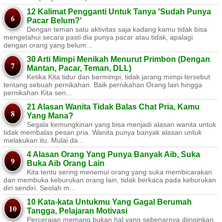
12 Kalimat Pengganti Untuk Tanya 'Sudah Punya
Pacar Belum?'
Dengan teman satu aktivitas saja kadang kamu tidak bisa
mengetahui secara pasti dia punya pacar atau tidak, apalagi
dengan orang yang belum...
30 Arti Mimpi Menikah Menurut Primbon (Dengan
Mantan, Pacar, Teman, DLL)
Ketika Kita tidur dan bermimpi, tidak jarang mimpi tersebut
tentang sebuah pernikahan. Baik pernikahan Orang lain hingga
pernikahan Kita sen...
21 Alasan Wanita Tidak Balas Chat Pria, Kamu
Yang Mana?
Segala kemungkinan yang bisa menjadi alasan wanita untuk
tidak membalas pesan pria. Wanita punya banyak alasan untuk
melakukan itu. Mulai da...
4 Alasan Orang Yang Punya Banyak Aib, Suka
Buka Aib Orang Lain
Kita tentu sering menemui orang yang suka membicarakan
dan membuka keburukan orang lain, tidak berkaca pada keburukan
diri sendiri. Seolah m...
10 Kata-kata Untukmu Yang Gagal Berumah
Tangga, Pelajaran Motivasi
Perceraian memang bukan hal yang sebenarnya diinginkan.