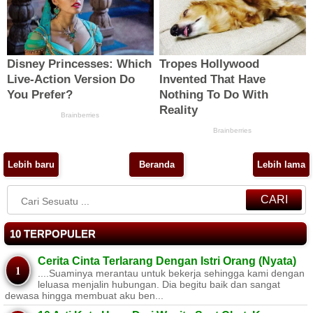
Lebih baru
Beranda
Lebih lama
CARI
10 TERPOPULER
Cerita Cinta Terlarang Dengan Istri Orang (Nyata)
....Suaminya merantau untuk bekerja sehingga kami dengan
leluasa menjalin hubungan. Dia begitu baik dan sangat
dewasa hingga membuat aku ben...