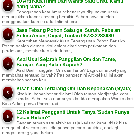
10 Arti Kata Hmm Dari Wanita Saat Chat, Kamu
Yang Mana?
Penggunaan kata hmm sebenarnya digunakan untuk
menunjukkan kondisi sedang berpikir. Seharusnya setelah
menggunakan kata itu ada kalimat teru...
Jasa Tebang Pohon Salatiga, Suruh, Pabelan:
Solusi Aman, Cepat, Tuntas 087832288680
Kebutuhan Mendesak Akan Penanganan Pohon Berisiko ​
Pohon adalah elemen vital dalam ekosistem perkotaan dan
perdesaan, memberikan keteduhan,...
Asal Usul Sejarah Panggilan Om dan Tante,
Banyak Yang Salah Kaprah?
Asal Usul Panggilan Om dan Tante? Lagi cari artikel yang
membahas tentang itu yah? Pas banget nih! Artikel kali ini akan
membahas secara khu...
Kisah Cinta Terlarang Om Dan Keponakan (Nyata)
Kisah ini benar-benar dialami Oleh teman Madjongke.com
sendiri. Sebut saja namanya Ida, Ida merupakan Wanita dari
Kota A dan punya Paman (ad...
12 Kalimat Pengganti Untuk Tanya 'Sudah Punya
Pacar Belum?'
Dengan teman satu aktivitas saja kadang kamu tidak bisa
mengetahui secara pasti dia punya pacar atau tidak, apalagi
dengan orang yang belum...