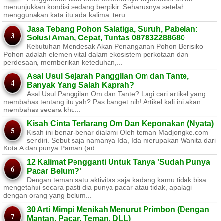
menunjukkan kondisi sedang berpikir. Seharusnya setelah
menggunakan kata itu ada kalimat teru...
Jasa Tebang Pohon Salatiga, Suruh, Pabelan:
Solusi Aman, Cepat, Tuntas 087832288680
Kebutuhan Mendesak Akan Penanganan Pohon Berisiko ​
Pohon adalah elemen vital dalam ekosistem perkotaan dan
perdesaan, memberikan keteduhan,...
Asal Usul Sejarah Panggilan Om dan Tante,
Banyak Yang Salah Kaprah?
Asal Usul Panggilan Om dan Tante? Lagi cari artikel yang
membahas tentang itu yah? Pas banget nih! Artikel kali ini akan
membahas secara khu...
Kisah Cinta Terlarang Om Dan Keponakan (Nyata)
Kisah ini benar-benar dialami Oleh teman Madjongke.com
sendiri. Sebut saja namanya Ida, Ida merupakan Wanita dari
Kota A dan punya Paman (ad...
12 Kalimat Pengganti Untuk Tanya 'Sudah Punya
Pacar Belum?'
Dengan teman satu aktivitas saja kadang kamu tidak bisa
mengetahui secara pasti dia punya pacar atau tidak, apalagi
dengan orang yang belum...
30 Arti Mimpi Menikah Menurut Primbon (Dengan
Mantan, Pacar, Teman, DLL)