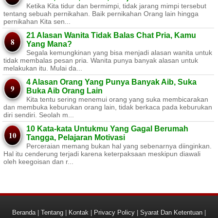
Ketika Kita tidur dan bermimpi, tidak jarang mimpi tersebut
tentang sebuah pernikahan. Baik pernikahan Orang lain hingga
pernikahan Kita sen...
21 Alasan Wanita Tidak Balas Chat Pria, Kamu
Yang Mana?
Segala kemungkinan yang bisa menjadi alasan wanita untuk
tidak membalas pesan pria. Wanita punya banyak alasan untuk
melakukan itu. Mulai da...
4 Alasan Orang Yang Punya Banyak Aib, Suka
Buka Aib Orang Lain
Kita tentu sering menemui orang yang suka membicarakan
dan membuka keburukan orang lain, tidak berkaca pada keburukan
diri sendiri. Seolah m...
10 Kata-kata Untukmu Yang Gagal Berumah
Tangga, Pelajaran Motivasi
Perceraian memang bukan hal yang sebenarnya diinginkan.
Hal itu cenderung terjadi karena keterpaksaan meskipun diawali
oleh keegoisan dan r...
Beranda
|
Tentang
|
Kontak
|
Privacy Policy
|
Syarat Dan Ketentuan
|