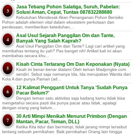
Jasa Tebang Pohon Salatiga, Suruh, Pabelan:
Solusi Aman, Cepat, Tuntas 087832288680
Kebutuhan Mendesak Akan Penanganan Pohon Berisiko ​
Pohon adalah elemen vital dalam ekosistem perkotaan dan
perdesaan, memberikan keteduhan,...
Asal Usul Sejarah Panggilan Om dan Tante,
Banyak Yang Salah Kaprah?
Asal Usul Panggilan Om dan Tante? Lagi cari artikel yang
membahas tentang itu yah? Pas banget nih! Artikel kali ini akan
membahas secara khu...
Kisah Cinta Terlarang Om Dan Keponakan (Nyata)
Kisah ini benar-benar dialami Oleh teman Madjongke.com
sendiri. Sebut saja namanya Ida, Ida merupakan Wanita dari
Kota A dan punya Paman (ad...
12 Kalimat Pengganti Untuk Tanya 'Sudah Punya
Pacar Belum?'
Dengan teman satu aktivitas saja kadang kamu tidak bisa
mengetahui secara pasti dia punya pacar atau tidak, apalagi
dengan orang yang belum...
30 Arti Mimpi Menikah Menurut Primbon (Dengan
Mantan, Pacar, Teman, DLL)
Ketika Kita tidur dan bermimpi, tidak jarang mimpi tersebut
tentang sebuah pernikahan. Baik pernikahan Orang lain hingga