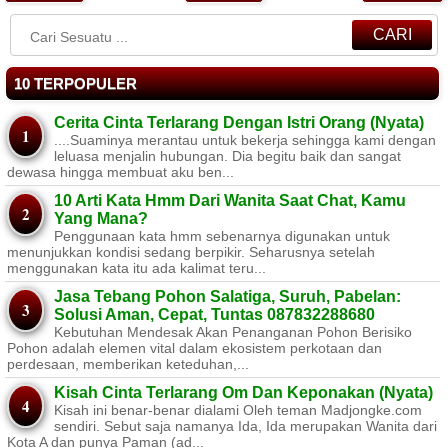
CARI
10 TERPOPULER
Cerita Cinta Terlarang Dengan Istri Orang (Nyata)
....Suaminya merantau untuk bekerja sehingga kami dengan
leluasa menjalin hubungan. Dia begitu baik dan sangat
dewasa hingga membuat aku ben...
10 Arti Kata Hmm Dari Wanita Saat Chat, Kamu
Yang Mana?
Penggunaan kata hmm sebenarnya digunakan untuk
menunjukkan kondisi sedang berpikir. Seharusnya setelah
menggunakan kata itu ada kalimat teru...
Jasa Tebang Pohon Salatiga, Suruh, Pabelan:
Solusi Aman, Cepat, Tuntas 087832288680
Kebutuhan Mendesak Akan Penanganan Pohon Berisiko ​
Pohon adalah elemen vital dalam ekosistem perkotaan dan
perdesaan, memberikan keteduhan,...
Kisah Cinta Terlarang Om Dan Keponakan (Nyata)
Kisah ini benar-benar dialami Oleh teman Madjongke.com
sendiri. Sebut saja namanya Ida, Ida merupakan Wanita dari
Kota A dan punya Paman (ad...