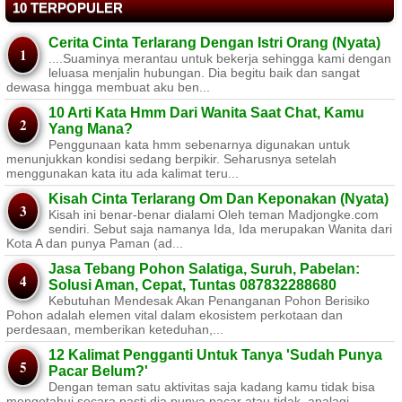
10 TERPOPULER
Cerita Cinta Terlarang Dengan Istri Orang (Nyata)
....Suaminya merantau untuk bekerja sehingga kami dengan
leluasa menjalin hubungan. Dia begitu baik dan sangat
dewasa hingga membuat aku ben...
10 Arti Kata Hmm Dari Wanita Saat Chat, Kamu
Yang Mana?
Penggunaan kata hmm sebenarnya digunakan untuk
menunjukkan kondisi sedang berpikir. Seharusnya setelah
menggunakan kata itu ada kalimat teru...
Kisah Cinta Terlarang Om Dan Keponakan (Nyata)
Kisah ini benar-benar dialami Oleh teman Madjongke.com
sendiri. Sebut saja namanya Ida, Ida merupakan Wanita dari
Kota A dan punya Paman (ad...
Jasa Tebang Pohon Salatiga, Suruh, Pabelan:
Solusi Aman, Cepat, Tuntas 087832288680
Kebutuhan Mendesak Akan Penanganan Pohon Berisiko ​
Pohon adalah elemen vital dalam ekosistem perkotaan dan
perdesaan, memberikan keteduhan,...
12 Kalimat Pengganti Untuk Tanya 'Sudah Punya
Pacar Belum?'
Dengan teman satu aktivitas saja kadang kamu tidak bisa
mengetahui secara pasti dia punya pacar atau tidak, apalagi