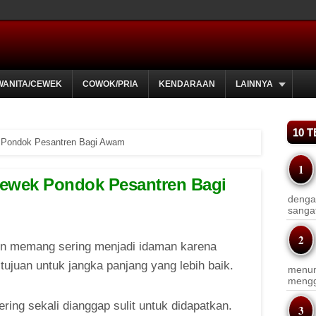
WANITA/CEWEK
COWOK/PRIA
KENDARAAN
LAINNYA
10 
 Pondok Pesantren Bagi Awam
Cewek Pondok Pesantren Bagi
dengan
sanga
n memang sering menjadi idaman karena
ujuan untuk jangka panjang yang lebih baik.
menun
menggu
ing sekali dianggap sulit untuk didapatkan.