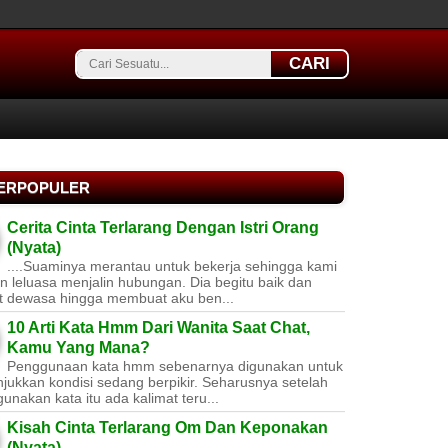
CARI
TERPOPULER
Cerita Cinta Terlarang Dengan Istri Orang
(Nyata)
....Suaminya merantau untuk bekerja sehingga kami
 leluasa menjalin hubungan. Dia begitu baik dan
t dewasa hingga membuat aku ben...
10 Arti Kata Hmm Dari Wanita Saat Chat,
Kamu Yang Mana?
Penggunaan kata hmm sebenarnya digunakan untuk
jukkan kondisi sedang berpikir. Seharusnya setelah
nakan kata itu ada kalimat teru...
Kisah Cinta Terlarang Om Dan Keponakan
(Nyata)