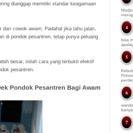
ring dianggap memiliki standar keagamaan
Madjo
merup
 dari cowok awam. Padahal jika tahu jalan,
 di pondok pesantren, tetap punya peluang
bisa m
apala
h besar, inilah cara yang terbukti efektif
dok pesantren.
Kebut
Pohon
perde
wek Pondok Pesantren Bagi Awam
wanit
banyak