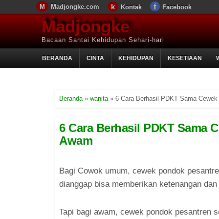
Madjongke.com
Kontak
Facebook
Madjongke
Bacaan Santai Kehidupan Sehari-hari
BERANDA
CINTA
KEHIDUPAN
KESETIAAN
Beranda
»
wanita
»
6 Cara Berhasil PDKT Sama Cewek
6 Cara Berhasil PDKT Sama 
Awam
Bagi Cowok umum, cewek pondok pesantre
dianggap bisa memberikan ketenangan dan t
Tapi bagi awam, cewek pondok pesantren ser