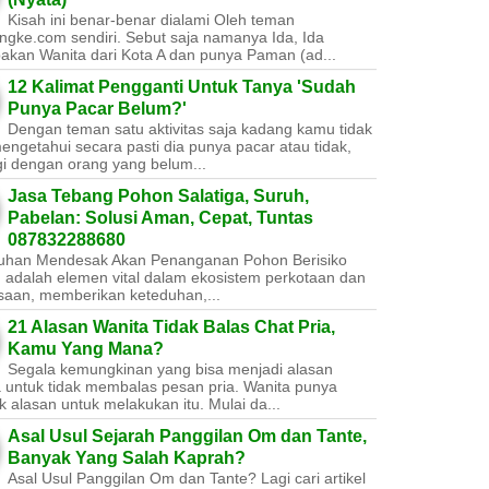
Kisah ini benar-benar dialami Oleh teman
ngke.com sendiri. Sebut saja namanya Ida, Ida
akan Wanita dari Kota A dan punya Paman (ad...
12 Kalimat Pengganti Untuk Tanya 'Sudah
Punya Pacar Belum?'
Dengan teman satu aktivitas saja kadang kamu tidak
engetahui secara pasti dia punya pacar atau tidak,
gi dengan orang yang belum...
Jasa Tebang Pohon Salatiga, Suruh,
Pabelan: Solusi Aman, Cepat, Tuntas
087832288680
uhan Mendesak Akan Penanganan Pohon Berisiko ​
 adalah elemen vital dalam ekosistem perkotaan dan
saan, memberikan keteduhan,...
21 Alasan Wanita Tidak Balas Chat Pria,
Kamu Yang Mana?
Segala kemungkinan yang bisa menjadi alasan
a untuk tidak membalas pesan pria. Wanita punya
 alasan untuk melakukan itu. Mulai da...
Asal Usul Sejarah Panggilan Om dan Tante,
Banyak Yang Salah Kaprah?
Asal Usul Panggilan Om dan Tante? Lagi cari artikel