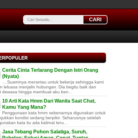
CARI
TERPOPULER
Cerita Cinta Terlarang Dengan Istri Orang
(Nyata)
....Suaminya merantau untuk bekerja sehingga kami
 leluasa menjalin hubungan. Dia begitu baik dan
t dewasa hingga membuat aku ben...
10 Arti Kata Hmm Dari Wanita Saat Chat,
Kamu Yang Mana?
Penggunaan kata hmm sebenarnya digunakan untuk
jukkan kondisi sedang berpikir. Seharusnya setelah
nakan kata itu ada kalimat teru...
Jasa Tebang Pohon Salatiga, Suruh,
Pabelan: Solusi Aman, Cepat, Tuntas