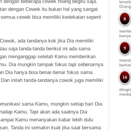
 dengan beberapa cewek hilang begitu saja.
terseb
Orang 
an dengan Cewek itu bukan hal yang sangat
 semua cewek bisa memiliki kedekatan seperti
wanit
banyak
Cowok, ada tandanya kok jika Dia memiliki
au saja tanda-tanda berikut ini ada sama
gan menganggap setelah Kamu memberikan
membi
amu. Dia mungkin tampak fokus tapi sebenarnya
berkac
an Dia hanya bisa benar-benar fokus sama
 Dan inilah tanda-tandanya cowok juga memiliki
diingi
meskip
omunikasi sama Kamu, mungkin setiap hari Dia
rhadap Kamu. Tapi akan ada saatnya Dia
 sampai Kamu menanyakan kabar lebih dulu
san. Tanda ini semakin kuat jika saat bersama