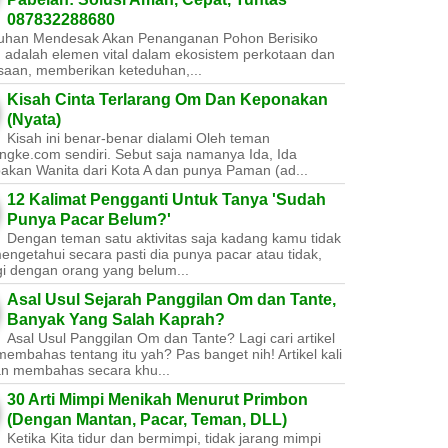
087832288680
uhan Mendesak Akan Penanganan Pohon Berisiko ​
 adalah elemen vital dalam ekosistem perkotaan dan
saan, memberikan keteduhan,...
Kisah Cinta Terlarang Om Dan Keponakan
(Nyata)
Kisah ini benar-benar dialami Oleh teman
ngke.com sendiri. Sebut saja namanya Ida, Ida
akan Wanita dari Kota A dan punya Paman (ad...
12 Kalimat Pengganti Untuk Tanya 'Sudah
Punya Pacar Belum?'
Dengan teman satu aktivitas saja kadang kamu tidak
engetahui secara pasti dia punya pacar atau tidak,
gi dengan orang yang belum...
Asal Usul Sejarah Panggilan Om dan Tante,
Banyak Yang Salah Kaprah?
Asal Usul Panggilan Om dan Tante? Lagi cari artikel
embahas tentang itu yah? Pas banget nih! Artikel kali
kan membahas secara khu...
30 Arti Mimpi Menikah Menurut Primbon
(Dengan Mantan, Pacar, Teman, DLL)
Ketika Kita tidur dan bermimpi, tidak jarang mimpi