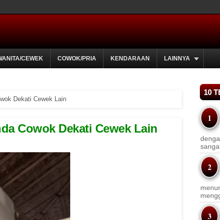
WANITA/CEWEK
COWOK/PRIA
KENDARAAN
LAINNYA
10 
wok Dekati Cewek Lain
nda Cowok Dekati Cewek Lain
dengan
sanga
menun
menggu