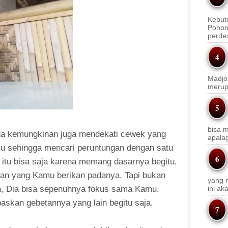
Kebut
Pohon
perde
Madjo
merup
bisa m
 kemungkinan juga mendekati cewek yang
apala
mu sehingga mencari peruntungan dengan satu
 itu bisa saja karena memang dasarnya begitu,
tian yang Kamu berikan padanya. Tapi bukan
yang m
n, Dia bisa sepenuhnya fokus sama Kamu.
ini a
skan gebetannya yang lain begitu saja.