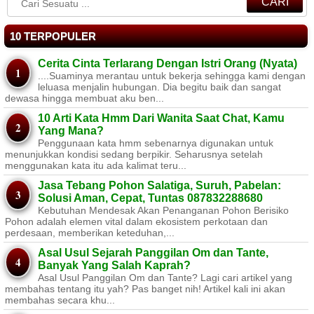
CARI
10 TERPOPULER
Cerita Cinta Terlarang Dengan Istri Orang (Nyata)
....Suaminya merantau untuk bekerja sehingga kami dengan
leluasa menjalin hubungan. Dia begitu baik dan sangat
dewasa hingga membuat aku ben...
10 Arti Kata Hmm Dari Wanita Saat Chat, Kamu
Yang Mana?
Penggunaan kata hmm sebenarnya digunakan untuk
menunjukkan kondisi sedang berpikir. Seharusnya setelah
menggunakan kata itu ada kalimat teru...
Jasa Tebang Pohon Salatiga, Suruh, Pabelan:
Solusi Aman, Cepat, Tuntas 087832288680
Kebutuhan Mendesak Akan Penanganan Pohon Berisiko ​
Pohon adalah elemen vital dalam ekosistem perkotaan dan
perdesaan, memberikan keteduhan,...
Asal Usul Sejarah Panggilan Om dan Tante,
Banyak Yang Salah Kaprah?
Asal Usul Panggilan Om dan Tante? Lagi cari artikel yang
membahas tentang itu yah? Pas banget nih! Artikel kali ini akan
membahas secara khu...