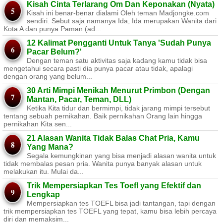
Kisah Cinta Terlarang Om Dan Keponakan (Nyata)
Kisah ini benar-benar dialami Oleh teman Madjongke.com
sendiri. Sebut saja namanya Ida, Ida merupakan Wanita dari
Kota A dan punya Paman (ad...
12 Kalimat Pengganti Untuk Tanya 'Sudah Punya
Pacar Belum?'
Dengan teman satu aktivitas saja kadang kamu tidak bisa
mengetahui secara pasti dia punya pacar atau tidak, apalagi
dengan orang yang belum...
30 Arti Mimpi Menikah Menurut Primbon (Dengan
Mantan, Pacar, Teman, DLL)
Ketika Kita tidur dan bermimpi, tidak jarang mimpi tersebut
tentang sebuah pernikahan. Baik pernikahan Orang lain hingga
pernikahan Kita sen...
21 Alasan Wanita Tidak Balas Chat Pria, Kamu
Yang Mana?
Segala kemungkinan yang bisa menjadi alasan wanita untuk
tidak membalas pesan pria. Wanita punya banyak alasan untuk
melakukan itu. Mulai da...
Trik Mempersiapkan Tes Toefl yang Efektif dan
Lengkap
Mempersiapkan tes TOEFL bisa jadi tantangan, tapi dengan
trik mempersiapkan tes TOEFL yang tepat, kamu bisa lebih percaya
diri dan memaksim...