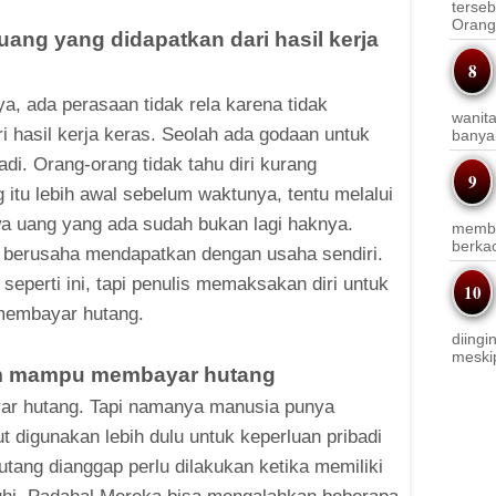
terseb
Orang 
ang yang didapatkan dari hasil kerja
, ada perasaan tidak rela karena tidak
wanit
 hasil kerja keras. Seolah ada godaan untuk
banyak
di. Orang-orang tidak tahu diri kurang
tu lebih awal sebelum waktunya, tentu melalui
a uang yang ada sudah bukan lagi haknya.
membi
berkac
 berusaha mendapatkan dengan usaha sendiri.
seperti ini, tapi penulis memaksakan diri untuk
membayar hutang.
diingi
meskip
um mampu membayar hutang
ar hutang. Tapi namanya manusia punya
t digunakan lebih dulu untuk keperluan pribadi
ang dianggap perlu dilakukan ketika memiliki