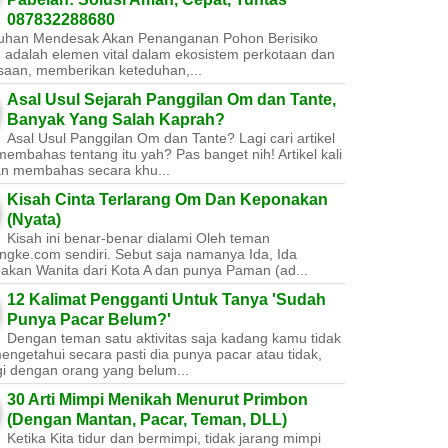
087832288680
uhan Mendesak Akan Penanganan Pohon Berisiko ​
 adalah elemen vital dalam ekosistem perkotaan dan
saan, memberikan keteduhan,...
Asal Usul Sejarah Panggilan Om dan Tante,
Banyak Yang Salah Kaprah?
Asal Usul Panggilan Om dan Tante? Lagi cari artikel
embahas tentang itu yah? Pas banget nih! Artikel kali
kan membahas secara khu...
Kisah Cinta Terlarang Om Dan Keponakan
(Nyata)
Kisah ini benar-benar dialami Oleh teman
ngke.com sendiri. Sebut saja namanya Ida, Ida
akan Wanita dari Kota A dan punya Paman (ad...
12 Kalimat Pengganti Untuk Tanya 'Sudah
Punya Pacar Belum?'
Dengan teman satu aktivitas saja kadang kamu tidak
engetahui secara pasti dia punya pacar atau tidak,
gi dengan orang yang belum...
30 Arti Mimpi Menikah Menurut Primbon
(Dengan Mantan, Pacar, Teman, DLL)
Ketika Kita tidur dan bermimpi, tidak jarang mimpi