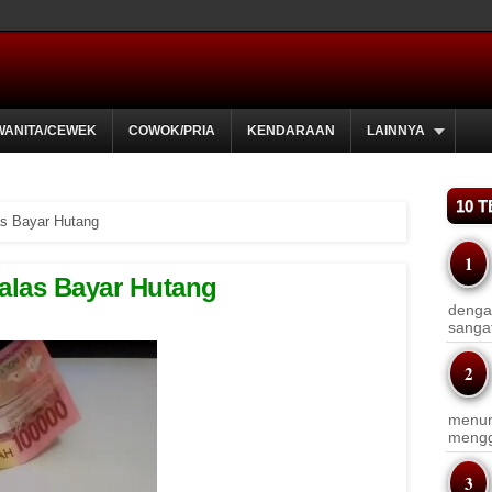
WANITA/CEWEK
COWOK/PRIA
KENDARAAN
LAINNYA
10 
as Bayar Hutang
alas Bayar Hutang
dengan
sanga
menun
menggu