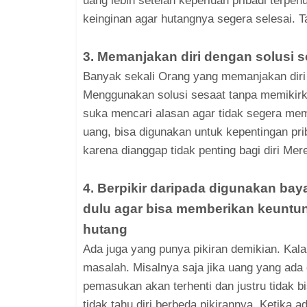
uang lebih setelah keperluan pribadi terp
keinginan agar hutangnya segera selesai. T
3. Memanjakan diri dengan solusi s
Banyak sekali Orang yang memanjakan dir
Menggunakan solusi sesaat tanpa memikirka
suka mencari alasan agar tidak segera me
uang, bisa digunakan untuk kepentingan prib
karena dianggap tidak penting bagi diri Mer
4. Berpikir daripada digunakan baya
dulu agar bisa memberikan keuntu
hutang
Ada juga yang punya pikiran demikian. Kala
masalah. Misalnya saja jika uang yang ada
pemasukan akan terhenti dan justru tidak b
tidak tahu diri berbeda pikirannya. Ketik