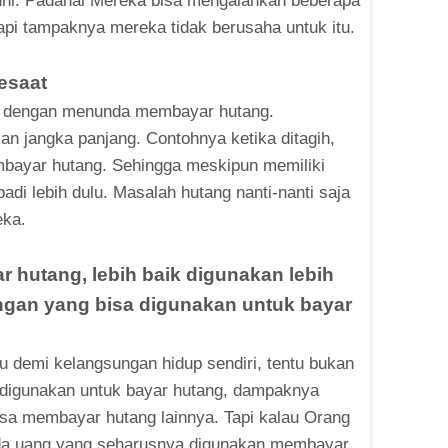
enuhi. Padahal Mereka bisa mengalahkan beberapa
api tampaknya mereka tidak berusaha untuk itu.
esaat
i dengan menunda membayar hutang.
n jangka panjang. Contohnya ketika ditagih,
mbayar hutang. Sehingga meskipun memiliki
adi lebih dulu. Masalah hutang nanti-nanti saja
eka.
r hutang, lebih baik digunakan lebih
ngan yang bisa digunakan untuk bayar
u demi kelangsungan hidup sendiri, tentu bukan
 digunakan untuk bayar hutang, dampaknya
isa membayar hutang lainnya. Tapi kalau Orang
a ada uang yang seharusnya digunakan membayar