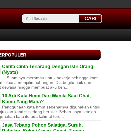
CARI
TERPOPULER
Cerita Cinta Terlarang Dengan Istri Orang
(Nyata)
....Suaminya merantau untuk bekerja sehingga kami
 leluasa menjalin hubungan. Dia begitu baik dan
t dewasa hingga membuat aku ben...
10 Arti Kata Hmm Dari Wanita Saat Chat,
Kamu Yang Mana?
Penggunaan kata hmm sebenarnya digunakan untuk
jukkan kondisi sedang berpikir. Seharusnya setelah
nakan kata itu ada kalimat teru...
Jasa Tebang Pohon Salatiga, Suruh,
Pabelan: Solusi Aman, Cepat, Tuntas