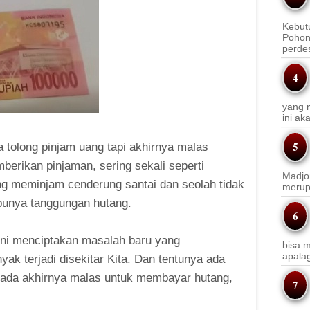
Kebut
Pohon
perde
yang m
ini a
tolong pinjam uang tapi akhirnya malas
rikan pinjaman, sering sekali seperti
Madjo
ng meminjam cenderung santai dan seolah tidak
merup
punya tanggungan hutang.
 ini menciptakan masalah baru yang
bisa m
apala
yak terjadi disekitar Kita. Dan tentunya ada
 pada akhirnya malas untuk membayar hutang,