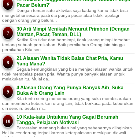
Pacar Belum?'
Dengan teman satu aktivitas saja kadang kamu tidak bisa
mengetahui secara pasti dia punya pacar atau tidak, apalagi
dengan orang yang belum...
30 Arti Mimpi Menikah Menurut Primbon (Dengan
Mantan, Pacar, Teman, DLL)
Ketika Kita tidur dan bermimpi, tidak jarang mimpi tersebut
tentang sebuah pernikahan. Baik pernikahan Orang lain hingga
pernikahan Kita sen...
21 Alasan Wanita Tidak Balas Chat Pria, Kamu
Yang Mana?
Segala kemungkinan yang bisa menjadi alasan wanita untuk
tidak membalas pesan pria. Wanita punya banyak alasan untuk
melakukan itu. Mulai da...
4 Alasan Orang Yang Punya Banyak Aib, Suka
Buka Aib Orang Lain
Kita tentu sering menemui orang yang suka membicarakan
dan membuka keburukan orang lain, tidak berkaca pada keburukan
diri sendiri. Seolah m...
10 Kata-kata Untukmu Yang Gagal Berumah
Tangga, Pelajaran Motivasi
Perceraian memang bukan hal yang sebenarnya diinginkan.
Hal itu cenderung terjadi karena keterpaksaan meskipun diawali