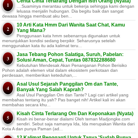
Cerita Cinta Terlarang Dengan Istri Orang (Nyata)
....Suaminya merantau untuk bekerja sehingga kami dengan
leluasa menjalin hubungan. Dia begitu baik dan sangat
dewasa hingga membuat aku ben...
10 Arti Kata Hmm Dari Wanita Saat Chat, Kamu
Yang Mana?
Penggunaan kata hmm sebenarnya digunakan untuk
menunjukkan kondisi sedang berpikir. Seharusnya setelah
menggunakan kata itu ada kalimat teru...
Jasa Tebang Pohon Salatiga, Suruh, Pabelan:
Solusi Aman, Cepat, Tuntas 087832288680
Kebutuhan Mendesak Akan Penanganan Pohon Berisiko ​
Pohon adalah elemen vital dalam ekosistem perkotaan dan
perdesaan, memberikan keteduhan,...
Asal Usul Sejarah Panggilan Om dan Tante,
Banyak Yang Salah Kaprah?
Asal Usul Panggilan Om dan Tante? Lagi cari artikel yang
membahas tentang itu yah? Pas banget nih! Artikel kali ini akan
membahas secara khu...
Kisah Cinta Terlarang Om Dan Keponakan (Nyata)
Kisah ini benar-benar dialami Oleh teman Madjongke.com
sendiri. Sebut saja namanya Ida, Ida merupakan Wanita dari
Kota A dan punya Paman (ad...
12 Kalimat Pengganti Untuk Tanya 'Sudah Punya