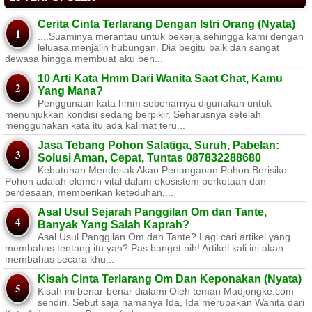
Cerita Cinta Terlarang Dengan Istri Orang (Nyata)
....Suaminya merantau untuk bekerja sehingga kami dengan
leluasa menjalin hubungan. Dia begitu baik dan sangat
dewasa hingga membuat aku ben...
10 Arti Kata Hmm Dari Wanita Saat Chat, Kamu
Yang Mana?
Penggunaan kata hmm sebenarnya digunakan untuk
menunjukkan kondisi sedang berpikir. Seharusnya setelah
menggunakan kata itu ada kalimat teru...
Jasa Tebang Pohon Salatiga, Suruh, Pabelan:
Solusi Aman, Cepat, Tuntas 087832288680
Kebutuhan Mendesak Akan Penanganan Pohon Berisiko ​
Pohon adalah elemen vital dalam ekosistem perkotaan dan
perdesaan, memberikan keteduhan,...
Asal Usul Sejarah Panggilan Om dan Tante,
Banyak Yang Salah Kaprah?
Asal Usul Panggilan Om dan Tante? Lagi cari artikel yang
membahas tentang itu yah? Pas banget nih! Artikel kali ini akan
membahas secara khu...
Kisah Cinta Terlarang Om Dan Keponakan (Nyata)
Kisah ini benar-benar dialami Oleh teman Madjongke.com
sendiri. Sebut saja namanya Ida, Ida merupakan Wanita dari