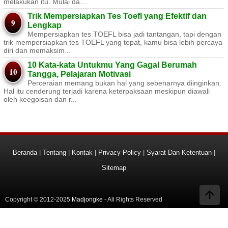
melakukan itu. Mulai da...
Trik Mempersiapkan Tes Toefl yang Efektif dan
Lengkap
Mempersiapkan tes TOEFL bisa jadi tantangan, tapi dengan
trik mempersiapkan tes TOEFL yang tepat, kamu bisa lebih percaya
diri dan memaksim...
10 Kata-kata Untukmu Yang Gagal Berumah
Tangga, Pelajaran Motivasi
Perceraian memang bukan hal yang sebenarnya diinginkan.
Hal itu cenderung terjadi karena keterpaksaan meskipun diawali
oleh keegoisan dan r...
Beranda
|
Tentang
|
Kontak
|
Privacy Policy
|
Syarat Dan Ketentuan
|
Sitemap
Copyright © 2012-2025
Madjongke
- All Rights Reserved