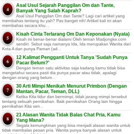
Asal Usul Sejarah Panggilan Om dan Tante,
Banyak Yang Salah Kaprah?
Asal Usul Panggilan Om dan Tante? Lagi cari artikel yang
membahas tentang itu yah? Pas banget nih! Artikel kali ini akan
membahas secara khu...
Kisah Cinta Terlarang Om Dan Keponakan (Nyata)
Kisah ini benar-benar dialami Oleh teman Madjongke.com
sendiri. Sebut saja namanya Ida, Ida merupakan Wanita dari
Kota A dan punya Paman (ad...
12 Kalimat Pengganti Untuk Tanya 'Sudah Punya
Pacar Belum?'
Dengan teman satu aktivitas saja kadang kamu tidak bisa
mengetahui secara pasti dia punya pacar atau tidak, apalagi
dengan orang yang belum...
30 Arti Mimpi Menikah Menurut Primbon (Dengan
Mantan, Pacar, Teman, DLL)
Ketika Kita tidur dan bermimpi, tidak jarang mimpi tersebut
tentang sebuah pernikahan. Baik pernikahan Orang lain hingga
pernikahan Kita sen...
21 Alasan Wanita Tidak Balas Chat Pria, Kamu
Yang Mana?
Segala kemungkinan yang bisa menjadi alasan wanita untuk
tidak membalas pesan pria. Wanita punya banyak alasan untuk