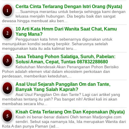
Cerita Cinta Terlarang Dengan Istri Orang (Nyata)
....Suaminya merantau untuk bekerja sehingga kami dengan
leluasa menjalin hubungan. Dia begitu baik dan sangat
dewasa hingga membuat aku ben...
10 Arti Kata Hmm Dari Wanita Saat Chat, Kamu
Yang Mana?
Penggunaan kata hmm sebenarnya digunakan untuk
menunjukkan kondisi sedang berpikir. Seharusnya setelah
menggunakan kata itu ada kalimat teru...
Jasa Tebang Pohon Salatiga, Suruh, Pabelan:
Solusi Aman, Cepat, Tuntas 087832288680
Kebutuhan Mendesak Akan Penanganan Pohon Berisiko ​
Pohon adalah elemen vital dalam ekosistem perkotaan dan
perdesaan, memberikan keteduhan,...
Asal Usul Sejarah Panggilan Om dan Tante,
Banyak Yang Salah Kaprah?
Asal Usul Panggilan Om dan Tante? Lagi cari artikel yang
membahas tentang itu yah? Pas banget nih! Artikel kali ini akan
membahas secara khu...
Kisah Cinta Terlarang Om Dan Keponakan (Nyata)
Kisah ini benar-benar dialami Oleh teman Madjongke.com
sendiri. Sebut saja namanya Ida, Ida merupakan Wanita dari
Kota A dan punya Paman (ad...