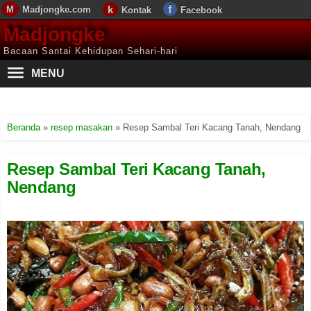
Madjongke.com
Kontak
Facebook
Madjongke
Bacaan Santai Kehidupan Sehari-hari
MENU
Beranda
»
resep masakan
»
Resep Sambal Teri Kacang Tanah, Nendang
Resep Sambal Teri Kacang Tanah,
Nendang