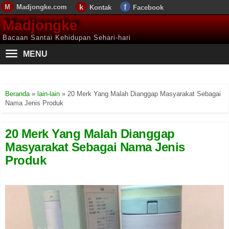
Madjongke.com
Kontak
Facebook
Madjongke
Bacaan Santai Kehidupan Sehari-hari
MENU
Beranda
»
lain-lain
»
20 Merk Yang Malah Dianggap Masyarakat Sebagai
Nama Jenis Produk
20 Merk Yang Malah Dianggap
Masyarakat Sebagai Nama Jenis
Produk