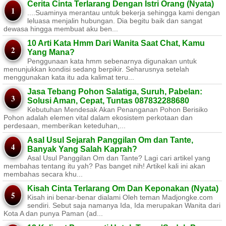
Cerita Cinta Terlarang Dengan Istri Orang (Nyata)
....Suaminya merantau untuk bekerja sehingga kami dengan
leluasa menjalin hubungan. Dia begitu baik dan sangat
dewasa hingga membuat aku ben...
10 Arti Kata Hmm Dari Wanita Saat Chat, Kamu
Yang Mana?
Penggunaan kata hmm sebenarnya digunakan untuk
menunjukkan kondisi sedang berpikir. Seharusnya setelah
menggunakan kata itu ada kalimat teru...
Jasa Tebang Pohon Salatiga, Suruh, Pabelan:
Solusi Aman, Cepat, Tuntas 087832288680
Kebutuhan Mendesak Akan Penanganan Pohon Berisiko ​
Pohon adalah elemen vital dalam ekosistem perkotaan dan
perdesaan, memberikan keteduhan,...
Asal Usul Sejarah Panggilan Om dan Tante,
Banyak Yang Salah Kaprah?
Asal Usul Panggilan Om dan Tante? Lagi cari artikel yang
membahas tentang itu yah? Pas banget nih! Artikel kali ini akan
membahas secara khu...
Kisah Cinta Terlarang Om Dan Keponakan (Nyata)
Kisah ini benar-benar dialami Oleh teman Madjongke.com
sendiri. Sebut saja namanya Ida, Ida merupakan Wanita dari
Kota A dan punya Paman (ad...