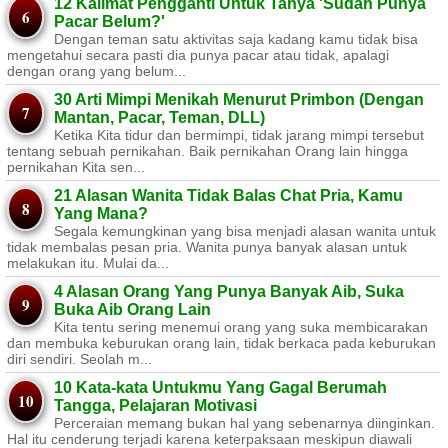
12 Kalimat Pengganti Untuk Tanya 'Sudah Punya
Pacar Belum?'
Dengan teman satu aktivitas saja kadang kamu tidak bisa
mengetahui secara pasti dia punya pacar atau tidak, apalagi
dengan orang yang belum...
30 Arti Mimpi Menikah Menurut Primbon (Dengan
Mantan, Pacar, Teman, DLL)
Ketika Kita tidur dan bermimpi, tidak jarang mimpi tersebut
tentang sebuah pernikahan. Baik pernikahan Orang lain hingga
pernikahan Kita sen...
21 Alasan Wanita Tidak Balas Chat Pria, Kamu
Yang Mana?
Segala kemungkinan yang bisa menjadi alasan wanita untuk
tidak membalas pesan pria. Wanita punya banyak alasan untuk
melakukan itu. Mulai da...
4 Alasan Orang Yang Punya Banyak Aib, Suka
Buka Aib Orang Lain
Kita tentu sering menemui orang yang suka membicarakan
dan membuka keburukan orang lain, tidak berkaca pada keburukan
diri sendiri. Seolah m...
10 Kata-kata Untukmu Yang Gagal Berumah
Tangga, Pelajaran Motivasi
Perceraian memang bukan hal yang sebenarnya diinginkan.
Hal itu cenderung terjadi karena keterpaksaan meskipun diawali