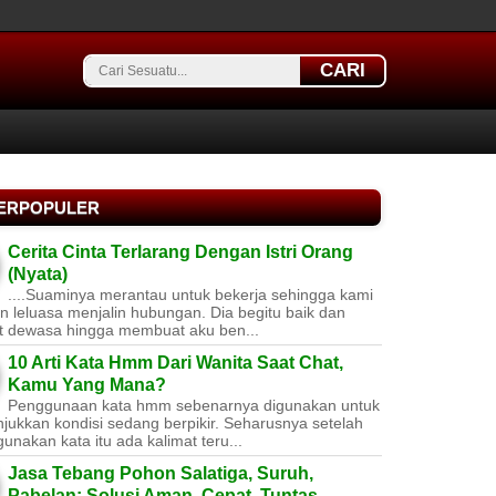
CARI
TERPOPULER
Cerita Cinta Terlarang Dengan Istri Orang
(Nyata)
....Suaminya merantau untuk bekerja sehingga kami
 leluasa menjalin hubungan. Dia begitu baik dan
t dewasa hingga membuat aku ben...
10 Arti Kata Hmm Dari Wanita Saat Chat,
Kamu Yang Mana?
Penggunaan kata hmm sebenarnya digunakan untuk
jukkan kondisi sedang berpikir. Seharusnya setelah
nakan kata itu ada kalimat teru...
Jasa Tebang Pohon Salatiga, Suruh,
Pabelan: Solusi Aman, Cepat, Tuntas