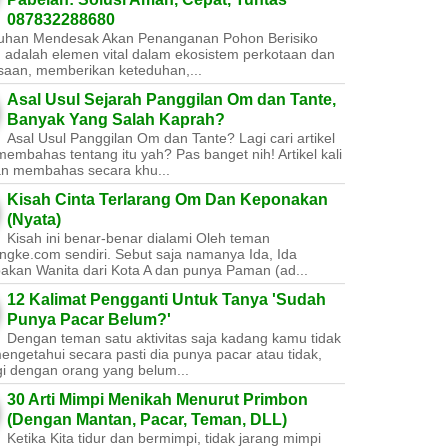
087832288680
uhan Mendesak Akan Penanganan Pohon Berisiko ​
 adalah elemen vital dalam ekosistem perkotaan dan
saan, memberikan keteduhan,...
Asal Usul Sejarah Panggilan Om dan Tante,
Banyak Yang Salah Kaprah?
Asal Usul Panggilan Om dan Tante? Lagi cari artikel
embahas tentang itu yah? Pas banget nih! Artikel kali
kan membahas secara khu...
Kisah Cinta Terlarang Om Dan Keponakan
(Nyata)
Kisah ini benar-benar dialami Oleh teman
ngke.com sendiri. Sebut saja namanya Ida, Ida
akan Wanita dari Kota A dan punya Paman (ad...
12 Kalimat Pengganti Untuk Tanya 'Sudah
Punya Pacar Belum?'
Dengan teman satu aktivitas saja kadang kamu tidak
engetahui secara pasti dia punya pacar atau tidak,
gi dengan orang yang belum...
30 Arti Mimpi Menikah Menurut Primbon
(Dengan Mantan, Pacar, Teman, DLL)
Ketika Kita tidur dan bermimpi, tidak jarang mimpi