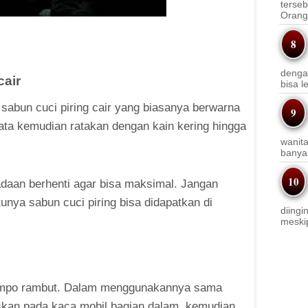
terseb
Orang 
denga
cair
bisa l
abun cuci piring cair yang biasanya berwarna
ata kemudian ratakan dengan kain kering hingga
wanit
banyak
aan berhenti agar bisa maksimal. Jangan
tunya sabun cuci piring bisa didapatkan di
diingi
meskip
ampo rambut. Dalam menggunakannya sama
skan pada kaca mobil bagian dalam, kemudian