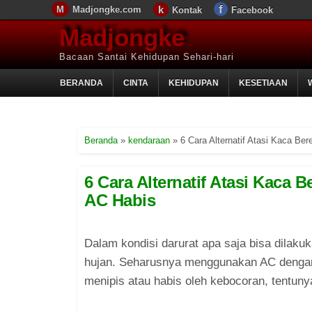
Madjongke.com
Kontak
Facebook
Madjongke
Bacaan Santai Kehidupan Sehari-hari
BERANDA
CINTA
KEHIDUPAN
KESETIAAN
Beranda
»
kendaraan
»
6 Cara Alternatif Atasi Kaca Be
6 Cara Alternatif Atasi Kaca 
AC Habis
Dalam kondisi darurat apa saja bisa dilak
hujan. Seharusnya menggunakan AC dengan 
menipis atau habis oleh kebocoran, tentuny