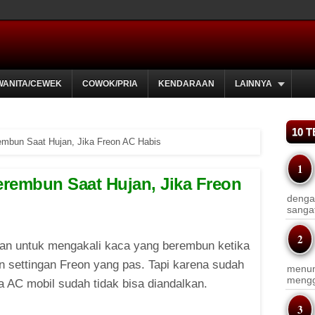
WANITA/CEWEK
COWOK/PRIA
KENDARAAN
LAINNYA
10 
rembun Saat Hujan, Jika Freon AC Habis
Berembun Saat Hujan, Jika Freon
dengan
sanga
ukan untuk mengakali kaca yang berembun ketika
settingan Freon yang pas. Tapi karena sudah
menun
menggu
a AC mobil sudah tidak bisa diandalkan.