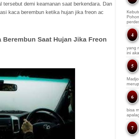
 hal tersebut demi keamanan saat berkendara. Dan
tasi kaca berembun ketika hujan jika freon ac
Kebut
Pohon
perde
ca Berembun Saat Hujan Jika Freon
yang m
ini a
Madjo
merup
bisa m
apala