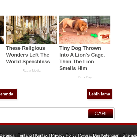
eranda
Lebih lama
CARI
Beranda
|
Tentang
|
Kontak
|
Privacy Policy
|
Syarat Dan Ketentuan
|
Sitema