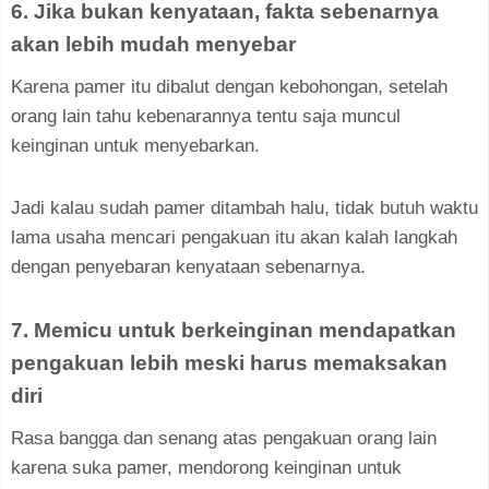
6. Jika bukan kenyataan, fakta sebenarnya
akan lebih mudah menyebar
Karena pamer itu dibalut dengan kebohongan, setelah
orang lain tahu kebenarannya tentu saja muncul
keinginan untuk menyebarkan.
Jadi kalau sudah pamer ditambah halu, tidak butuh waktu
lama usaha mencari pengakuan itu akan kalah langkah
dengan penyebaran kenyataan sebenarnya.
7. Memicu untuk berkeinginan mendapatkan
pengakuan lebih meski harus memaksakan
diri
Rasa bangga dan senang atas pengakuan orang lain
karena suka pamer, mendorong keinginan untuk