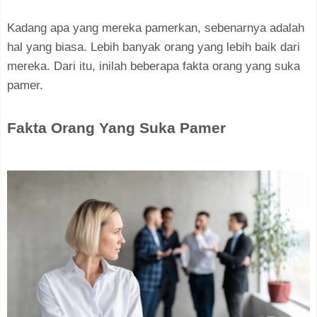
Kadang apa yang mereka pamerkan, sebenarnya adalah
hal yang biasa. Lebih banyak orang yang lebih baik dari
mereka. Dari itu, inilah beberapa fakta orang yang suka
pamer.
Fakta Orang Yang Suka Pamer