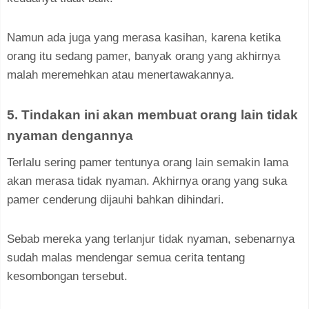
Namun ada juga yang merasa kasihan, karena ketika
orang itu sedang pamer, banyak orang yang akhirnya
malah meremehkan atau menertawakannya.
5. Tindakan ini akan membuat orang lain tidak
nyaman dengannya
Terlalu sering pamer tentunya orang lain semakin lama
akan merasa tidak nyaman. Akhirnya orang yang suka
pamer cenderung dijauhi bahkan dihindari.
Sebab mereka yang terlanjur tidak nyaman, sebenarnya
sudah malas mendengar semua cerita tentang
kesombongan tersebut.