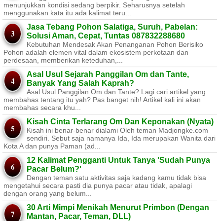
menunjukkan kondisi sedang berpikir. Seharusnya setelah
menggunakan kata itu ada kalimat teru...
Jasa Tebang Pohon Salatiga, Suruh, Pabelan:
Solusi Aman, Cepat, Tuntas 087832288680
Kebutuhan Mendesak Akan Penanganan Pohon Berisiko ​
Pohon adalah elemen vital dalam ekosistem perkotaan dan
perdesaan, memberikan keteduhan,...
Asal Usul Sejarah Panggilan Om dan Tante,
Banyak Yang Salah Kaprah?
Asal Usul Panggilan Om dan Tante? Lagi cari artikel yang
membahas tentang itu yah? Pas banget nih! Artikel kali ini akan
membahas secara khu...
Kisah Cinta Terlarang Om Dan Keponakan (Nyata)
Kisah ini benar-benar dialami Oleh teman Madjongke.com
sendiri. Sebut saja namanya Ida, Ida merupakan Wanita dari
Kota A dan punya Paman (ad...
12 Kalimat Pengganti Untuk Tanya 'Sudah Punya
Pacar Belum?'
Dengan teman satu aktivitas saja kadang kamu tidak bisa
mengetahui secara pasti dia punya pacar atau tidak, apalagi
dengan orang yang belum...
30 Arti Mimpi Menikah Menurut Primbon (Dengan
Mantan, Pacar, Teman, DLL)