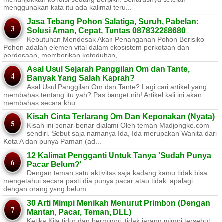
menggunakan kata itu ada kalimat teru...
Jasa Tebang Pohon Salatiga, Suruh, Pabelan:
Solusi Aman, Cepat, Tuntas 087832288680
Kebutuhan Mendesak Akan Penanganan Pohon Berisiko ​
Pohon adalah elemen vital dalam ekosistem perkotaan dan
perdesaan, memberikan keteduhan,...
Asal Usul Sejarah Panggilan Om dan Tante,
Banyak Yang Salah Kaprah?
Asal Usul Panggilan Om dan Tante? Lagi cari artikel yang
membahas tentang itu yah? Pas banget nih! Artikel kali ini akan
membahas secara khu...
Kisah Cinta Terlarang Om Dan Keponakan (Nyata)
Kisah ini benar-benar dialami Oleh teman Madjongke.com
sendiri. Sebut saja namanya Ida, Ida merupakan Wanita dari
Kota A dan punya Paman (ad...
12 Kalimat Pengganti Untuk Tanya 'Sudah Punya
Pacar Belum?'
Dengan teman satu aktivitas saja kadang kamu tidak bisa
mengetahui secara pasti dia punya pacar atau tidak, apalagi
dengan orang yang belum...
30 Arti Mimpi Menikah Menurut Primbon (Dengan
Mantan, Pacar, Teman, DLL)
Ketika Kita tidur dan bermimpi, tidak jarang mimpi tersebut