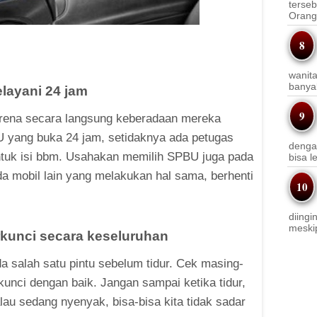
terseb
Orang 
wanit
banyak
layani 24 jam
rena secara langsung keberadaan mereka
U yang buka 24 jam, setidaknya ada petugas
denga
untuk isi bbm. Usahakan memilih SPBU juga pada
bisa l
a mobil lain yang melakukan hal sama, berhenti
diingi
meskip
rkunci secara keseluruhan
da salah satu pintu sebelum tidur. Cek masing-
unci dengan baik. Jangan sampai ketika tidur,
lau sedang nyenyak, bisa-bisa kita tidak sadar