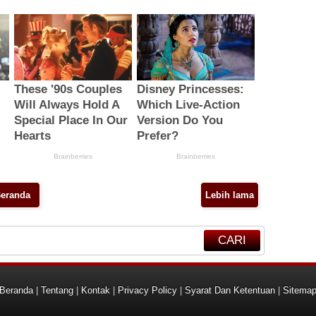
eranda
Lebih lama
CARI
Beranda
|
Tentang
|
Kontak
|
Privacy Policy
|
Syarat Dan Ketentuan
|
Sitema