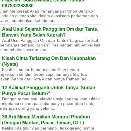
087832288680
uhan Mendesak Akan Penanganan Pohon Berisiko ​
 adalah elemen vital dalam ekosistem perkotaan dan
saan, memberikan keteduhan,...
Asal Usul Sejarah Panggilan Om dan Tante,
Banyak Yang Salah Kaprah?
Asal Usul Panggilan Om dan Tante? Lagi cari artikel
embahas tentang itu yah? Pas banget nih! Artikel kali
kan membahas secara khu...
Kisah Cinta Terlarang Om Dan Keponakan
(Nyata)
Kisah ini benar-benar dialami Oleh teman
ngke.com sendiri. Sebut saja namanya Ida, Ida
akan Wanita dari Kota A dan punya Paman (ad...
12 Kalimat Pengganti Untuk Tanya 'Sudah
Punya Pacar Belum?'
Dengan teman satu aktivitas saja kadang kamu tidak
engetahui secara pasti dia punya pacar atau tidak,
gi dengan orang yang belum...
30 Arti Mimpi Menikah Menurut Primbon
(Dengan Mantan, Pacar, Teman, DLL)
Ketika Kita tidur dan bermimpi, tidak jarang mimpi