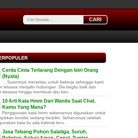
CARI
TERPOPULER
Cerita Cinta Terlarang Dengan Istri Orang
(Nyata)
....Suaminya merantau untuk bekerja sehingga kami
 leluasa menjalin hubungan. Dia begitu baik dan
t dewasa hingga membuat aku ben...
10 Arti Kata Hmm Dari Wanita Saat Chat,
Kamu Yang Mana?
Penggunaan kata hmm sebenarnya digunakan untuk
jukkan kondisi sedang berpikir. Seharusnya setelah
nakan kata itu ada kalimat teru...
Jasa Tebang Pohon Salatiga, Suruh,
Pabelan: Solusi Aman, Cepat, Tuntas