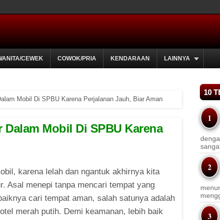
WANITA/CEWEK
COWOK/PRIA
KENDARAAN
LAINNYA
10 
r Dalam Mobil Di SPBU Karena Perjalanan Jauh, Biar Aman
dur Dalam Mobil Di SPBU Karena
dengan
sanga
l, karena lelah dan ngantuk akhirnya kita
ur. Asal menepi tanpa mencari tempat yang
menun
menggu
aiknya cari tempat aman, salah satunya adalah
otel merah putih. Demi keamanan, lebih baik