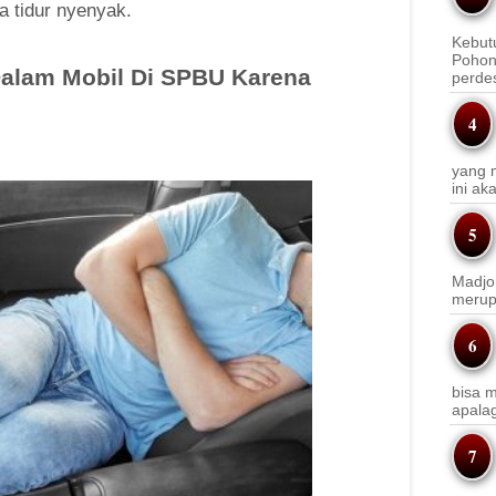
sa tidur nyenyak.
Kebut
Pohon
 Dalam Mobil Di SPBU Karena
perde
yang m
ini a
Madjo
merup
bisa m
apala