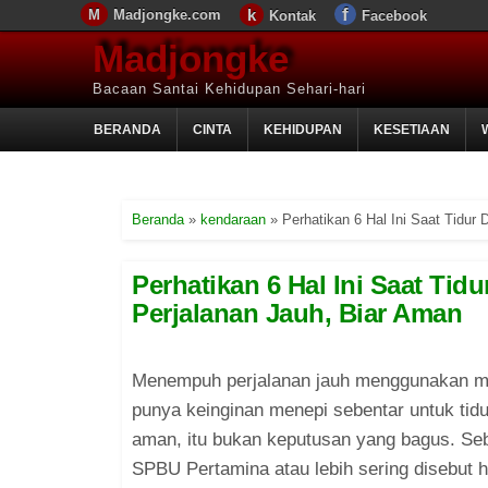
Madjongke.com
Kontak
Facebook
Madjongke
Bacaan Santai Kehidupan Sehari-hari
BERANDA
CINTA
KEHIDUPAN
KESETIAAN
Beranda
»
kendaraan
»
Perhatikan 6 Hal Ini Saat Tidu
Perhatikan 6 Hal Ini Saat Ti
Perjalanan Jauh, Biar Aman
Menempuh perjalanan jauh menggunakan mobi
punya keinginan menepi sebentar untuk tid
aman, itu bukan keputusan yang bagus. Seb
SPBU Pertamina atau lebih sering disebut h