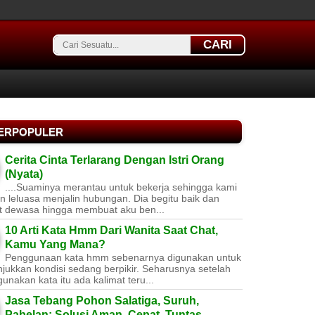
CARI
TERPOPULER
Cerita Cinta Terlarang Dengan Istri Orang
(Nyata)
....Suaminya merantau untuk bekerja sehingga kami
 leluasa menjalin hubungan. Dia begitu baik dan
t dewasa hingga membuat aku ben...
10 Arti Kata Hmm Dari Wanita Saat Chat,
Kamu Yang Mana?
Penggunaan kata hmm sebenarnya digunakan untuk
jukkan kondisi sedang berpikir. Seharusnya setelah
nakan kata itu ada kalimat teru...
Jasa Tebang Pohon Salatiga, Suruh,
Pabelan: Solusi Aman, Cepat, Tuntas