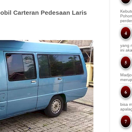
Kebut
obil Carteran Pedesaan Laris
Pohon
perde
yang m
ini a
Madjo
merup
bisa m
apala