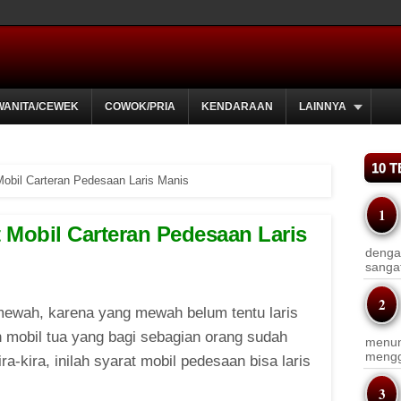
WANITA/CEWEK
COWOK/PRIA
KENDARAAN
LAINNYA
10 
Mobil Carteran Pedesaan Laris Manis
t Mobil Carteran Pedesaan Laris
dengan
sanga
 mewah, karena yang mewah belum tentu laris
 mobil tua yang bagi sebagian orang sudah
menun
menggu
a-kira, inilah syarat mobil pedesaan bisa laris