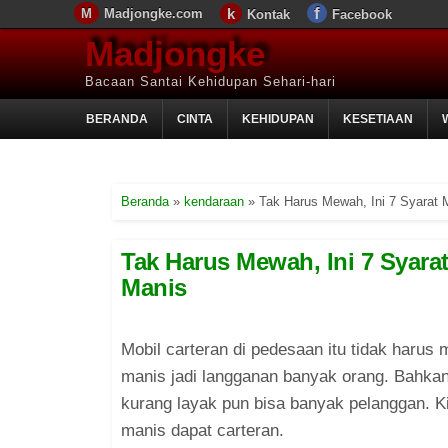
Madjongke.com
Kontak
Facebook
Madjongke
Bacaan Santai Kehidupan Sehari-hari
BERANDA
CINTA
KEHIDUPAN
KESETIAAN
Beranda
»
kendaraan
»
Tak Harus Mewah, Ini 7 Syarat 
Tak Harus Mewah, Ini 7 Syara
Manis
Mobil carteran di pedesaan itu tidak harus
manis jadi langganan banyak orang. Bahkan
kurang layak pun bisa banyak pelanggan. Kir
manis dapat carteran.