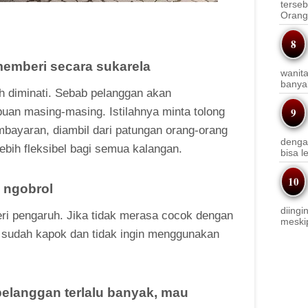
terseb
Orang 
memberi secara sukarela
wanit
banyak
h diminati. Sebab pelanggan akan
an masing-masing. Istilahnya minta tolong
mbayaran, diambil dari patungan orang-orang
denga
lebih fleksibel bagi semua kalangan.
bisa l
k ngobrol
diingi
i pengaruh. Jika tidak merasa cocok dengan
meskip
n sudah kapok dan tidak ingin menggunakan
pelanggan terlalu banyak, mau