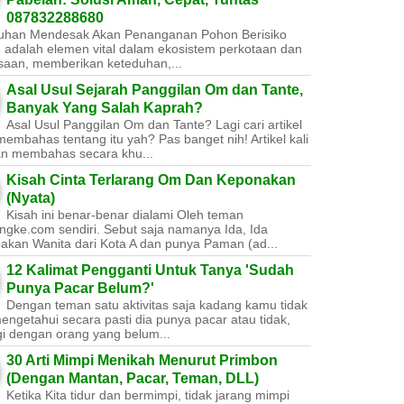
087832288680
uhan Mendesak Akan Penanganan Pohon Berisiko ​
 adalah elemen vital dalam ekosistem perkotaan dan
saan, memberikan keteduhan,...
Asal Usul Sejarah Panggilan Om dan Tante,
Banyak Yang Salah Kaprah?
Asal Usul Panggilan Om dan Tante? Lagi cari artikel
embahas tentang itu yah? Pas banget nih! Artikel kali
kan membahas secara khu...
Kisah Cinta Terlarang Om Dan Keponakan
(Nyata)
Kisah ini benar-benar dialami Oleh teman
ngke.com sendiri. Sebut saja namanya Ida, Ida
akan Wanita dari Kota A dan punya Paman (ad...
12 Kalimat Pengganti Untuk Tanya 'Sudah
Punya Pacar Belum?'
Dengan teman satu aktivitas saja kadang kamu tidak
engetahui secara pasti dia punya pacar atau tidak,
gi dengan orang yang belum...
30 Arti Mimpi Menikah Menurut Primbon
(Dengan Mantan, Pacar, Teman, DLL)
Ketika Kita tidur dan bermimpi, tidak jarang mimpi