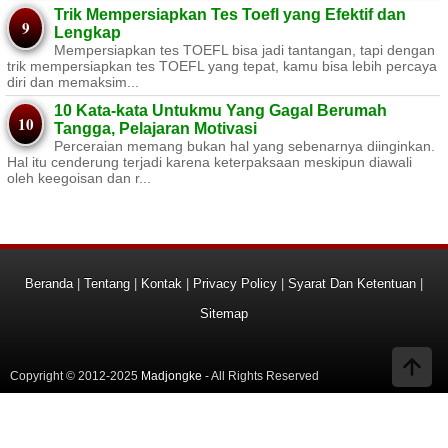
Trik Mempersiapkan Tes Toefl yang Efektif dan
Lengkap
Mempersiapkan tes TOEFL bisa jadi tantangan, tapi dengan
trik mempersiapkan tes TOEFL yang tepat, kamu bisa lebih percaya
diri dan memaksim...
10 Kata-kata Untukmu Yang Gagal Berumah
Tangga, Pelajaran Motivasi
Perceraian memang bukan hal yang sebenarnya diinginkan.
Hal itu cenderung terjadi karena keterpaksaan meskipun diawali
oleh keegoisan dan r...
Beranda
|
Tentang
|
Kontak
|
Privacy Policy
|
Syarat Dan Ketentuan
|
Sitemap
Copyright © 2012-2025
Madjongke
- All Rights Reserved