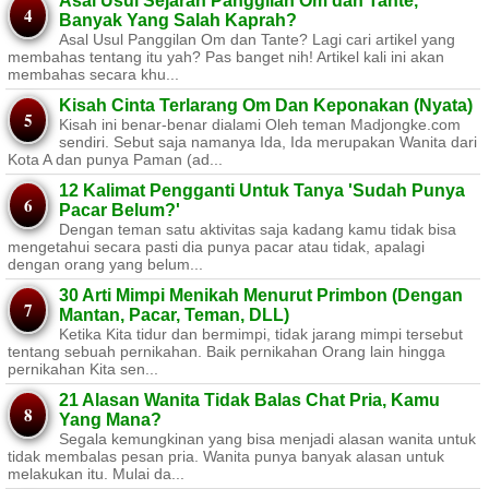
Asal Usul Sejarah Panggilan Om dan Tante,
Banyak Yang Salah Kaprah?
Asal Usul Panggilan Om dan Tante? Lagi cari artikel yang
membahas tentang itu yah? Pas banget nih! Artikel kali ini akan
membahas secara khu...
Kisah Cinta Terlarang Om Dan Keponakan (Nyata)
Kisah ini benar-benar dialami Oleh teman Madjongke.com
sendiri. Sebut saja namanya Ida, Ida merupakan Wanita dari
Kota A dan punya Paman (ad...
12 Kalimat Pengganti Untuk Tanya 'Sudah Punya
Pacar Belum?'
Dengan teman satu aktivitas saja kadang kamu tidak bisa
mengetahui secara pasti dia punya pacar atau tidak, apalagi
dengan orang yang belum...
30 Arti Mimpi Menikah Menurut Primbon (Dengan
Mantan, Pacar, Teman, DLL)
Ketika Kita tidur dan bermimpi, tidak jarang mimpi tersebut
tentang sebuah pernikahan. Baik pernikahan Orang lain hingga
pernikahan Kita sen...
21 Alasan Wanita Tidak Balas Chat Pria, Kamu
Yang Mana?
Segala kemungkinan yang bisa menjadi alasan wanita untuk
tidak membalas pesan pria. Wanita punya banyak alasan untuk
melakukan itu. Mulai da...