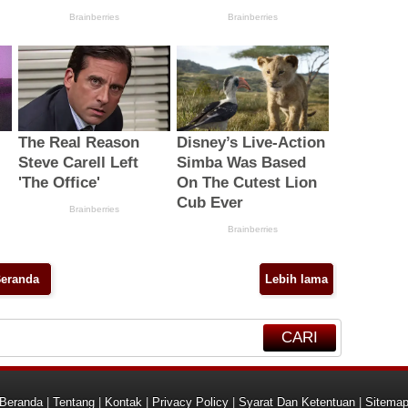
eranda
Lebih lama
CARI
Beranda
|
Tentang
|
Kontak
|
Privacy Policy
|
Syarat Dan Ketentuan
|
Sitema