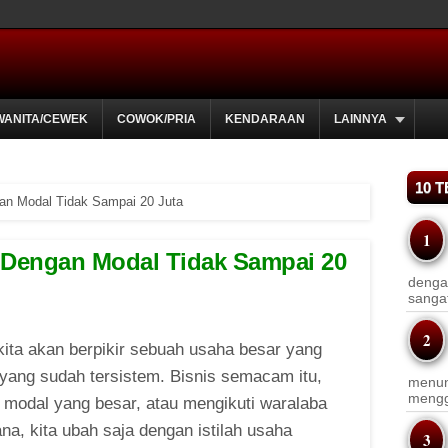
WANITA/CEWEK
COWOK/PRIA
KENDARAAN
LAINNYA
10 
gan Modal Tidak Sampai 20 Juta
t Dengan Modal Tidak Sampai 20
dengan
sanga
i kita akan berpikir sebuah usaha besar yang
yang sudah tersistem. Bisnis semacam itu,
menun
menggu
 modal yang besar, atau mengikuti waralaba
ana, kita ubah saja dengan istilah usaha