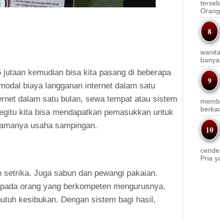
terseb
Orang 
wanit
banyak
,5 jutaan kemudian bisa kita pasang di beberapa
 modal biaya langganan internet dalam satu
ernet dalam satu bulan, sewa tempat atau sistem
membi
berkac
begitu kita bisa mendapatkan pemasukkan untuk
 namanya usaha sampingan.
cender
Pria y
an setrika. Juga sabun dan pewangi pakaian.
kepada orang yang berkompeten mengurusnya.
utuh kesibukan. Dengan sistem bagi hasil,