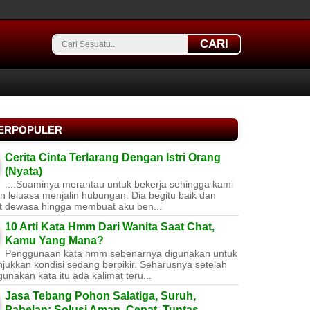
CARI
TERPOPULER
Cerita Cinta Terlarang Dengan Istri Orang
(Nyata)
....Suaminya merantau untuk bekerja sehingga kami
 leluasa menjalin hubungan. Dia begitu baik dan
t dewasa hingga membuat aku ben...
10 Arti Kata Hmm Dari Wanita Saat Chat,
Kamu Yang Mana?
Penggunaan kata hmm sebenarnya digunakan untuk
jukkan kondisi sedang berpikir. Seharusnya setelah
nakan kata itu ada kalimat teru...
Jasa Tebang Pohon Salatiga, Suruh,
Pabelan: Solusi Aman, Cepat, Tuntas