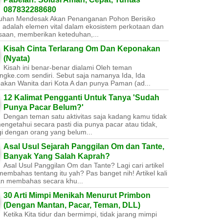
087832288680
uhan Mendesak Akan Penanganan Pohon Berisiko ​
 adalah elemen vital dalam ekosistem perkotaan dan
saan, memberikan keteduhan,...
Kisah Cinta Terlarang Om Dan Keponakan
(Nyata)
Kisah ini benar-benar dialami Oleh teman
ngke.com sendiri. Sebut saja namanya Ida, Ida
akan Wanita dari Kota A dan punya Paman (ad...
12 Kalimat Pengganti Untuk Tanya 'Sudah
Punya Pacar Belum?'
Dengan teman satu aktivitas saja kadang kamu tidak
engetahui secara pasti dia punya pacar atau tidak,
gi dengan orang yang belum...
Asal Usul Sejarah Panggilan Om dan Tante,
Banyak Yang Salah Kaprah?
Asal Usul Panggilan Om dan Tante? Lagi cari artikel
embahas tentang itu yah? Pas banget nih! Artikel kali
kan membahas secara khu...
30 Arti Mimpi Menikah Menurut Primbon
(Dengan Mantan, Pacar, Teman, DLL)
Ketika Kita tidur dan bermimpi, tidak jarang mimpi