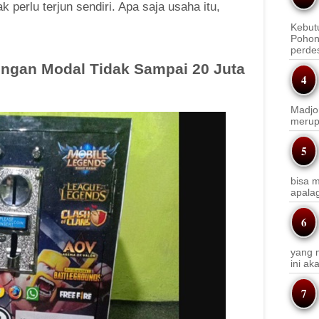
k perlu terjun sendiri. Apa saja usaha itu,
Kebut
Pohon
perde
Dengan Modal Tidak Sampai 20 Juta
Madjo
merup
bisa m
apala
yang m
ini a