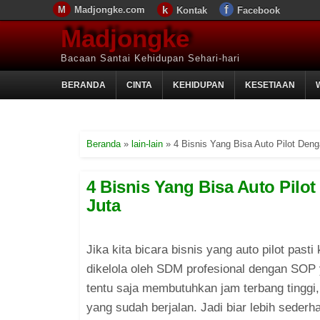
Madjongke.com
Kontak
Facebook
Madjongke
Bacaan Santai Kehidupan Sehari-hari
BERANDA
CINTA
KEHIDUPAN
KESETIAAN
Beranda
»
lain-lain
»
4 Bisnis Yang Bisa Auto Pilot Den
4 Bisnis Yang Bisa Auto Pilo
Juta
Jika kita bicara bisnis yang auto pilot past
dikelola oleh SDM profesional dengan SOP 
tentu saja membutuhkan jam terbang tinggi,
yang sudah berjalan. Jadi biar lebih sederh