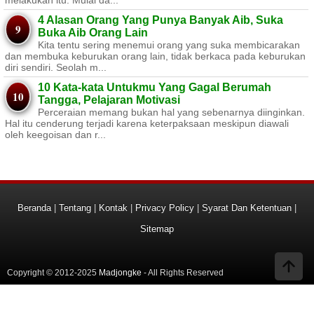
4 Alasan Orang Yang Punya Banyak Aib, Suka
Buka Aib Orang Lain
Kita tentu sering menemui orang yang suka membicarakan
dan membuka keburukan orang lain, tidak berkaca pada keburukan
diri sendiri. Seolah m...
10 Kata-kata Untukmu Yang Gagal Berumah
Tangga, Pelajaran Motivasi
Perceraian memang bukan hal yang sebenarnya diinginkan.
Hal itu cenderung terjadi karena keterpaksaan meskipun diawali
oleh keegoisan dan r...
Beranda
|
Tentang
|
Kontak
|
Privacy Policy
|
Syarat Dan Ketentuan
|
Sitemap
Copyright © 2012-2025
Madjongke
- All Rights Reserved