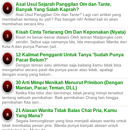
Asal Usul Sejarah Panggilan Om dan Tante,
Banyak Yang Salah Kaprah?
Asal Usul Panggilan Om dan Tante? Lagi cari artikel yang
membahas tentang itu yah? Pas banget nih! Artikel kali ini akan
membahas secara khu...
Kisah Cinta Terlarang Om Dan Keponakan (Nyata)
Kisah ini benar-benar dialami Oleh teman Madjongke.com
sendiri. Sebut saja namanya Ida, Ida merupakan Wanita dari
Kota A dan punya Paman (ad...
12 Kalimat Pengganti Untuk Tanya 'Sudah Punya
Pacar Belum?'
Dengan teman satu aktivitas saja kadang kamu tidak bisa
mengetahui secara pasti dia punya pacar atau tidak, apalagi
dengan orang yang belum...
30 Arti Mimpi Menikah Menurut Primbon (Dengan
Mantan, Pacar, Teman, DLL)
Ketika Kita tidur dan bermimpi, tidak jarang mimpi tersebut
tentang sebuah pernikahan. Baik pernikahan Orang lain hingga
pernikahan Kita sen...
21 Alasan Wanita Tidak Balas Chat Pria, Kamu
Yang Mana?
Segala kemungkinan yang bisa menjadi alasan wanita untuk
tidak membalas pesan pria. Wanita punya banyak alasan untuk
melakukan itu. Mulai da...