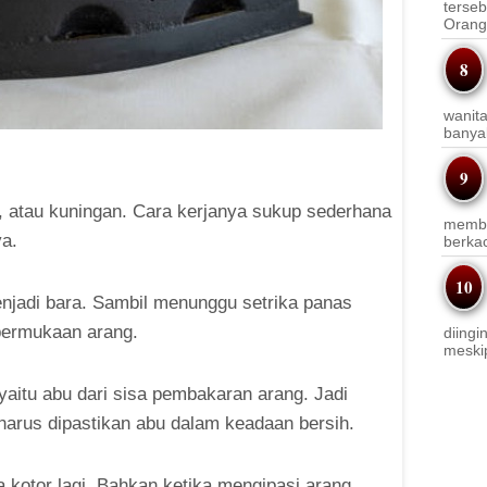
terseb
Orang 
wanit
banyak
ga, atau kuningan. Cara kerjanya sukup sederhana
membi
ya.
berkac
njadi bara. Sambil menunggu setrika panas
 permukaan arang.
diingi
meskip
yaitu abu dari sisa pembakaran arang. Jadi
harus dipastikan abu dalam keadaan bersih.
a kotor lagi. Bahkan ketika mengipasi arang