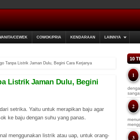
WANITA/CEWEK
COWOK/PRIA
KENDARAAN
LAINNYA
10 
o Tanpa Listrik Jaman Dulu, Begini Cara Kerjanya
 Listrik Jaman Dulu, Begini
dengan
sanga
ari setrika. Yaitu untuk merapikan baju agar
sok ke baju dengan suhu yang panas.
menun
menggu
nal menggunakan listrik atau uap, untuk orang-