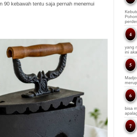
n 90 kebawah tentu saja pernah menemui
Kebut
Pohon
perde
yang m
ini a
Madjo
merup
bisa m
apala