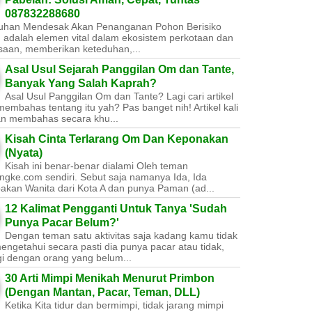
087832288680
uhan Mendesak Akan Penanganan Pohon Berisiko ​
 adalah elemen vital dalam ekosistem perkotaan dan
saan, memberikan keteduhan,...
Asal Usul Sejarah Panggilan Om dan Tante,
Banyak Yang Salah Kaprah?
Asal Usul Panggilan Om dan Tante? Lagi cari artikel
embahas tentang itu yah? Pas banget nih! Artikel kali
kan membahas secara khu...
Kisah Cinta Terlarang Om Dan Keponakan
(Nyata)
Kisah ini benar-benar dialami Oleh teman
ngke.com sendiri. Sebut saja namanya Ida, Ida
akan Wanita dari Kota A dan punya Paman (ad...
12 Kalimat Pengganti Untuk Tanya 'Sudah
Punya Pacar Belum?'
Dengan teman satu aktivitas saja kadang kamu tidak
engetahui secara pasti dia punya pacar atau tidak,
gi dengan orang yang belum...
30 Arti Mimpi Menikah Menurut Primbon
(Dengan Mantan, Pacar, Teman, DLL)
Ketika Kita tidur dan bermimpi, tidak jarang mimpi