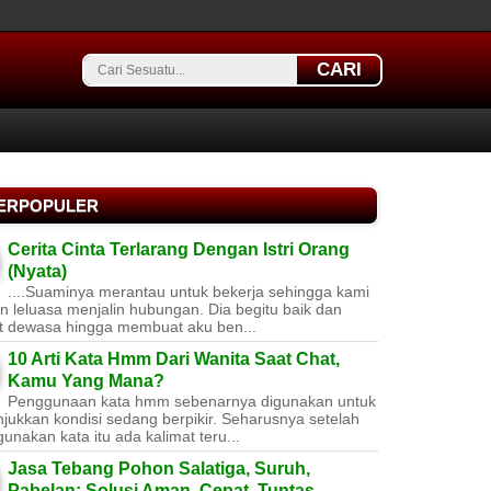
CARI
TERPOPULER
Cerita Cinta Terlarang Dengan Istri Orang
(Nyata)
....Suaminya merantau untuk bekerja sehingga kami
 leluasa menjalin hubungan. Dia begitu baik dan
t dewasa hingga membuat aku ben...
10 Arti Kata Hmm Dari Wanita Saat Chat,
Kamu Yang Mana?
Penggunaan kata hmm sebenarnya digunakan untuk
jukkan kondisi sedang berpikir. Seharusnya setelah
nakan kata itu ada kalimat teru...
Jasa Tebang Pohon Salatiga, Suruh,
Pabelan: Solusi Aman, Cepat, Tuntas