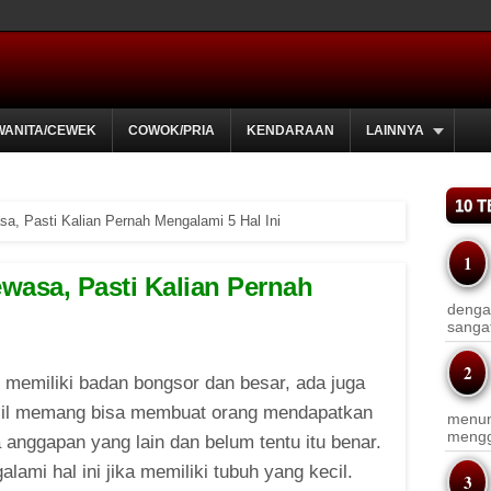
WANITA/CEWEK
COWOK/PRIA
KENDARAAN
LAINNYA
10 
a, Pasti Kalian Pernah Mengalami 5 Hal Ini
wasa, Pasti Kalian Pernah
dengan
sanga
 memiliki badan bongsor dan besar, ada juga
kecil memang bisa membuat orang mendapatkan
menun
menggu
 anggapan yang lain dan belum tentu itu benar.
alami hal ini jika memiliki tubuh yang kecil.