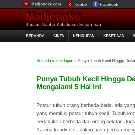
Madjongke.com
Kontak
Facebook
Madjongke
Bacaan Santai Kehidupan Sehari-hari
BERANDA
CINTA
KEHIDUPAN
KESETIAAN
Beranda
»
kehidupan
»
Punya Tubuh Kecil Hingga Dewas
Punya Tubuh Kecil Hingga De
Mengalami 5 Hal Ini
Postur tubuh orang berbeda-beda, ada yang
yang memiliki postur tubuh kecil. Tubuh 
perlakukan berbeda dari orang sekitar. Juga
Karena kondisi ini, kalian pasti pernah meng