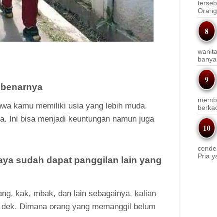
terseb
Orang 
wanit
banyak
sebenarnya
membi
wa kamu memiliki usia yang lebih muda.
berkac
a. Ini bisa menjadi keuntungan namun juga
cender
Pria y
aya sudah dapat panggilan lain yang
ang, kak, mbak, dan lain sebagainya, kalian
ah dek. Dimana orang yang memanggil belum