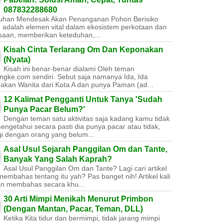
087832288680
uhan Mendesak Akan Penanganan Pohon Berisiko ​
 adalah elemen vital dalam ekosistem perkotaan dan
saan, memberikan keteduhan,...
Kisah Cinta Terlarang Om Dan Keponakan
(Nyata)
Kisah ini benar-benar dialami Oleh teman
ngke.com sendiri. Sebut saja namanya Ida, Ida
akan Wanita dari Kota A dan punya Paman (ad...
12 Kalimat Pengganti Untuk Tanya 'Sudah
Punya Pacar Belum?'
Dengan teman satu aktivitas saja kadang kamu tidak
engetahui secara pasti dia punya pacar atau tidak,
gi dengan orang yang belum...
Asal Usul Sejarah Panggilan Om dan Tante,
Banyak Yang Salah Kaprah?
Asal Usul Panggilan Om dan Tante? Lagi cari artikel
embahas tentang itu yah? Pas banget nih! Artikel kali
kan membahas secara khu...
30 Arti Mimpi Menikah Menurut Primbon
(Dengan Mantan, Pacar, Teman, DLL)
Ketika Kita tidur dan bermimpi, tidak jarang mimpi