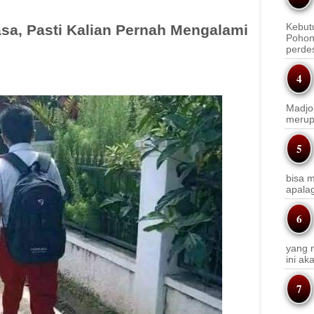
Kebut
sa, Pasti Kalian Pernah Mengalami
Pohon
perde
Madjo
merup
bisa m
apala
yang m
ini a