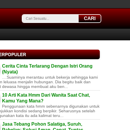
CARI
TERPOPULER
Cerita Cinta Terlarang Dengan Istri Orang
(Nyata)
....Suaminya merantau untuk bekerja sehingga kami
 leluasa menjalin hubungan. Dia begitu baik dan
t dewasa hingga membuat aku ben...
10 Arti Kata Hmm Dari Wanita Saat Chat,
Kamu Yang Mana?
Penggunaan kata hmm sebenarnya digunakan untuk
jukkan kondisi sedang berpikir. Seharusnya setelah
nakan kata itu ada kalimat teru...
Jasa Tebang Pohon Salatiga, Suruh,
Pabelan: Solusi Aman, Cepat, Tuntas