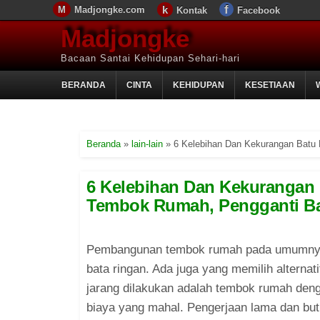
Madjongke.com
Kontak
Facebook
Madjongke
Bacaan Santai Kehidupan Sehari-hari
BERANDA
CINTA
KEHIDUPAN
KESETIAAN
Beranda
»
lain-lain
»
6 Kelebihan Dan Kekurangan Batu 
6 Kelebihan Dan Kekurangan B
Tembok Rumah, Pengganti Ba
Pembangunan tembok rumah pada umumnya 
bata ringan. Ada juga yang memilih alterna
jarang dilakukan adalah tembok rumah denga
biaya yang mahal. Pengerjaan lama dan butuh