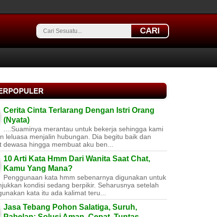
CARI
TERPOPULER
Cerita Cinta Terlarang Dengan Istri Orang
(Nyata)
....Suaminya merantau untuk bekerja sehingga kami
 leluasa menjalin hubungan. Dia begitu baik dan
t dewasa hingga membuat aku ben...
10 Arti Kata Hmm Dari Wanita Saat Chat,
Kamu Yang Mana?
Penggunaan kata hmm sebenarnya digunakan untuk
jukkan kondisi sedang berpikir. Seharusnya setelah
nakan kata itu ada kalimat teru...
Jasa Tebang Pohon Salatiga, Suruh,
Pabelan: Solusi Aman, Cepat, Tuntas