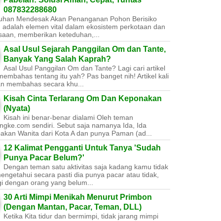
087832288680
uhan Mendesak Akan Penanganan Pohon Berisiko ​
 adalah elemen vital dalam ekosistem perkotaan dan
saan, memberikan keteduhan,...
Asal Usul Sejarah Panggilan Om dan Tante,
Banyak Yang Salah Kaprah?
Asal Usul Panggilan Om dan Tante? Lagi cari artikel
embahas tentang itu yah? Pas banget nih! Artikel kali
kan membahas secara khu...
Kisah Cinta Terlarang Om Dan Keponakan
(Nyata)
Kisah ini benar-benar dialami Oleh teman
ngke.com sendiri. Sebut saja namanya Ida, Ida
akan Wanita dari Kota A dan punya Paman (ad...
12 Kalimat Pengganti Untuk Tanya 'Sudah
Punya Pacar Belum?'
Dengan teman satu aktivitas saja kadang kamu tidak
engetahui secara pasti dia punya pacar atau tidak,
gi dengan orang yang belum...
30 Arti Mimpi Menikah Menurut Primbon
(Dengan Mantan, Pacar, Teman, DLL)
Ketika Kita tidur dan bermimpi, tidak jarang mimpi