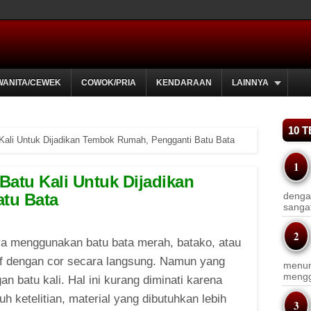
WANITA/CEWEK
COWOK/PRIA
KENDARAAN
LAINNYA
10 
Kali Untuk Dijadikan Tembok Rumah, Pengganti Batu Bata
atu Kali Untuk Dijadikan
tu Bata
dengan
sanga
menggunakan batu bata merah, batako, atau
tif dengan cor secara langsung. Namun yang
menun
menggu
n batu kali. Hal ini kurang diminati karena
 ketelitian, material yang dibutuhkan lebih