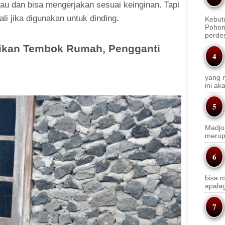
au dan bisa mengerjakan sesuai keinginan. Tapi
ali jika digunakan untuk dinding.
Kebut
Pohon
perde
adikan Tembok Rumah, Pengganti
yang m
ini a
Madjo
merup
bisa m
apala