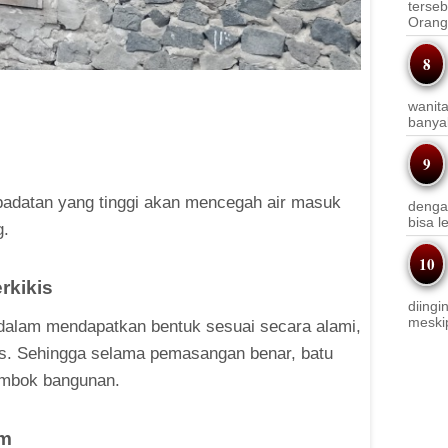
terseb
Orang 
wanit
banyak
padatan yang tinggi akan mencegah air masuk
denga
bisa l
g.
rkikis
diingi
meskip
 dalam mendapatkan bentuk sesuai secara alami,
is. Sehingga selama pemasangan benar, batu
tembok bangunan.
em