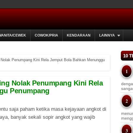
WANITA/CEWEK
COWOK/PRIA
KENDARAAN
LAINNYA
10 
ing Nolak Penumpang Kini Rela Jemput Bola Bahkan Menunggu
ring Nolak Penumpang Kini Rela
dengan
sanga
ggu Penumpang
tentu saja paham ketika masa kejayaan angkot di
menun
aya, banyak sekali sopir angkot yang wajib
menggu