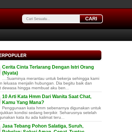
CARI
TERPOPULER
Cerita Cinta Terlarang Dengan Istri Orang
(Nyata)
....Suaminya merantau untuk bekerja sehingga kami
 leluasa menjalin hubungan. Dia begitu baik dan
t dewasa hingga membuat aku ben...
10 Arti Kata Hmm Dari Wanita Saat Chat,
Kamu Yang Mana?
Penggunaan kata hmm sebenarnya digunakan untuk
jukkan kondisi sedang berpikir. Seharusnya setelah
nakan kata itu ada kalimat teru...
Jasa Tebang Pohon Salatiga, Suruh,
Pabelan: Solusi Aman, Cepat, Tuntas