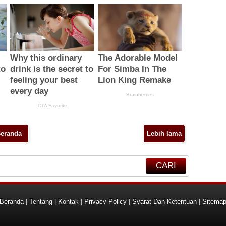
eranda
Lebih lama
CARI
Beranda
|
Tentang
|
Kontak
|
Privacy Policy
|
Syarat Dan Ketentuan
|
Sitema