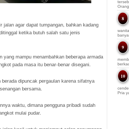
terseb
Orang 
ir jalan agar dapat tumpangan, bahkan kadang
wanit
 ditinggal ketika butuh salah satu jenis
banyak
gan yang mampu menambahkan beberapa armada
membi
berkac
ngkot pada masa itu benar-benar disegani.
h berada dipuncak pergaulan karena sifatnya
cender
esenangan bersama.
Pria y
lannya waktu, dimana pengguna pribadi sudah
angkot mulai pudar.