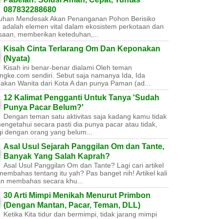
087832288680
uhan Mendesak Akan Penanganan Pohon Berisiko ​
 adalah elemen vital dalam ekosistem perkotaan dan
saan, memberikan keteduhan,...
Kisah Cinta Terlarang Om Dan Keponakan
(Nyata)
Kisah ini benar-benar dialami Oleh teman
ngke.com sendiri. Sebut saja namanya Ida, Ida
akan Wanita dari Kota A dan punya Paman (ad...
12 Kalimat Pengganti Untuk Tanya 'Sudah
Punya Pacar Belum?'
Dengan teman satu aktivitas saja kadang kamu tidak
engetahui secara pasti dia punya pacar atau tidak,
gi dengan orang yang belum...
Asal Usul Sejarah Panggilan Om dan Tante,
Banyak Yang Salah Kaprah?
Asal Usul Panggilan Om dan Tante? Lagi cari artikel
embahas tentang itu yah? Pas banget nih! Artikel kali
kan membahas secara khu...
30 Arti Mimpi Menikah Menurut Primbon
(Dengan Mantan, Pacar, Teman, DLL)
Ketika Kita tidur dan bermimpi, tidak jarang mimpi