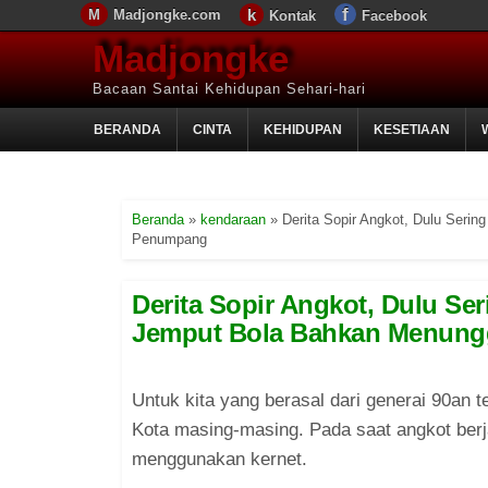
Madjongke.com
Kontak
Facebook
Madjongke
Bacaan Santai Kehidupan Sehari-hari
BERANDA
CINTA
KEHIDUPAN
KESETIAAN
Beranda
»
kendaraan
»
Derita Sopir Angkot, Dulu Ser
Penumpang
Derita Sopir Angkot, Dulu Se
Jemput Bola Bahkan Menun
Untuk kita yang berasal dari generai 90an 
Kota masing-masing. Pada saat angkot berj
menggunakan kernet.