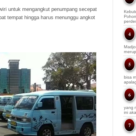
a wiri untuk mengangkut penumpang secepat
Kebut
Pohon
apat tempat hingga harus menunggu angkot
perde
Madjo
merup
bisa m
apala
yang m
ini a