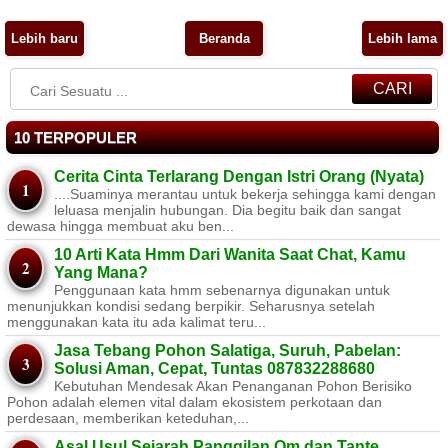
Lebih baru
Beranda
Lebih lama
CARI
10 TERPOPULER
Cerita Cinta Terlarang Dengan Istri Orang (Nyata)
....Suaminya merantau untuk bekerja sehingga kami dengan
leluasa menjalin hubungan. Dia begitu baik dan sangat
dewasa hingga membuat aku ben...
10 Arti Kata Hmm Dari Wanita Saat Chat, Kamu
Yang Mana?
Penggunaan kata hmm sebenarnya digunakan untuk
menunjukkan kondisi sedang berpikir. Seharusnya setelah
menggunakan kata itu ada kalimat teru...
Jasa Tebang Pohon Salatiga, Suruh, Pabelan:
Solusi Aman, Cepat, Tuntas 087832288680
Kebutuhan Mendesak Akan Penanganan Pohon Berisiko ​
Pohon adalah elemen vital dalam ekosistem perkotaan dan
perdesaan, memberikan keteduhan,...
Asal Usul Sejarah Panggilan Om dan Tante,