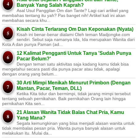
Banyak Yang Salah Kaprah?
Asal Usul Panggilan Om dan Tante? Lagi cari artikel yang
membahas tentang itu yah? Pas banget nih! Artikel kali ini akan
membahas secara khu...
Kisah Cinta Terlarang Om Dan Keponakan (Nyata)
Kisah ini benar-benar dialami Oleh teman Madjongke.com
sendiri. Sebut saja namanya Ida, Ida merupakan Wanita dari
Kota A dan punya Paman (ad...
12 Kalimat Pengganti Untuk Tanya 'Sudah Punya
Pacar Belum?'
Dengan teman satu aktivitas saja kadang kamu tidak bisa
mengetahui secara pasti dia punya pacar atau tidak, apalagi
dengan orang yang belum...
30 Arti Mimpi Menikah Menurut Primbon (Dengan
Mantan, Pacar, Teman, DLL)
Ketika Kita tidur dan bermimpi, tidak jarang mimpi tersebut
tentang sebuah pernikahan. Baik pernikahan Orang lain hingga
pernikahan Kita sen...
21 Alasan Wanita Tidak Balas Chat Pria, Kamu
Yang Mana?
Segala kemungkinan yang bisa menjadi alasan wanita untuk
tidak membalas pesan pria. Wanita punya banyak alasan untuk
melakukan itu. Mulai da...