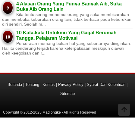
4 Alasan Orang Yang Punya Banyak Aib, Suka
Buka Aib Orang Lain
Kita tentu sering menemui orang yang suka membicarakan
dan membuka keburukan orang lain, tidak berkaca pada keburukan
diri sendiri. Seolah m...
10 Kata-kata Untukmu Yang Gagal Berumah
Tangga, Pelajaran Motivasi
Perceraian memang bukan hal yang sebenarnya diinginkan.
Hal itu cenderung terjadi karena keterpaksaan meskipun diawali
oleh keegoisan dan r...
Beranda
|
Tentang
|
Kontak
|
Privacy Policy
|
Syarat Dan Ketentuan
|
Sitemap
Copyright © 2012-2025
Madjongke
- All Rights Reserved