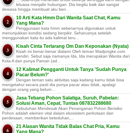
leluasa menjalin hubungan. Dia begitu baik dan sangat
dewasa hingga membuat aku ben...
10 Arti Kata Hmm Dari Wanita Saat Chat, Kamu
Yang Mana?
Penggunaan kata hmm sebenarnya digunakan untuk
menunjukkan kondisi sedang berpikir. Seharusnya setelah
menggunakan kata itu ada kalimat teru...
Kisah Cinta Terlarang Om Dan Keponakan (Nyata)
Kisah ini benar-benar dialami Oleh teman Madjongke.com
sendiri. Sebut saja namanya Ida, Ida merupakan Wanita dari
Kota A dan punya Paman (ad...
12 Kalimat Pengganti Untuk Tanya 'Sudah Punya
Pacar Belum?'
Dengan teman satu aktivitas saja kadang kamu tidak bisa
mengetahui secara pasti dia punya pacar atau tidak, apalagi
dengan orang yang belum...
Jasa Tebang Pohon Salatiga, Suruh, Pabelan:
Solusi Aman, Cepat, Tuntas 087832288680
Kebutuhan Mendesak Akan Penanganan Pohon Berisiko ​
Pohon adalah elemen vital dalam ekosistem perkotaan dan
perdesaan, memberikan keteduhan,...
21 Alasan Wanita Tidak Balas Chat Pria, Kamu
Yang Mana?