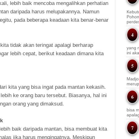
-kali, lebih baik mencoba mengalihkan perhatian
ntan daripada harus melupakannya. Namun
Kebut
Pohon
egitu, pada beberapa keadaan kita benar-benar
perde
ita tidak akan teringat apalagi berharap
yang m
ini a
Agar lebih cepat, berikut keadaan dimana kita
Madjo
merup
dari kita yang bisa ingat pada mantan kekasih.
lebih ke orang baru tersebut. Biasanya, hal ini
engan orang yang dimaksud.
bisa m
apala
ik
ebih baik daripada mantan, bisa membuat kita
 malas jika harus mengingatnya. Meskipun