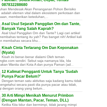
087832288680
uhan Mendesak Akan Penanganan Pohon Berisiko ​
 adalah elemen vital dalam ekosistem perkotaan dan
saan, memberikan keteduhan,...
Asal Usul Sejarah Panggilan Om dan Tante,
Banyak Yang Salah Kaprah?
Asal Usul Panggilan Om dan Tante? Lagi cari artikel
embahas tentang itu yah? Pas banget nih! Artikel kali
kan membahas secara khu...
Kisah Cinta Terlarang Om Dan Keponakan
(Nyata)
Kisah ini benar-benar dialami Oleh teman
ngke.com sendiri. Sebut saja namanya Ida, Ida
akan Wanita dari Kota A dan punya Paman (ad...
12 Kalimat Pengganti Untuk Tanya 'Sudah
Punya Pacar Belum?'
Dengan teman satu aktivitas saja kadang kamu tidak
engetahui secara pasti dia punya pacar atau tidak,
gi dengan orang yang belum...
30 Arti Mimpi Menikah Menurut Primbon
(Dengan Mantan, Pacar, Teman, DLL)
Ketika Kita tidur dan bermimpi, tidak jarang mimpi