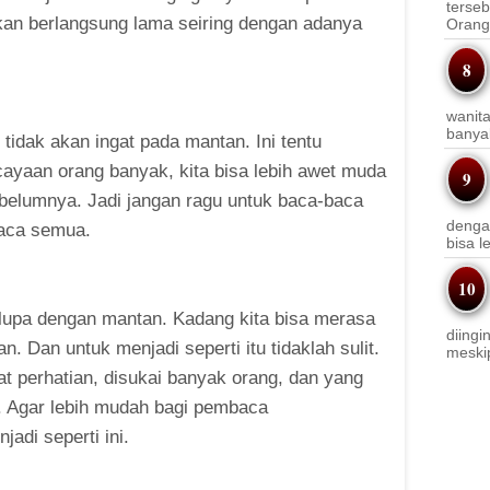
terseb
 akan berlangsung lama seiring dengan adanya
Orang 
wanit
banyak
tidak akan ingat pada mantan. Ini tentu
rcayaan orang banyak, kita bisa lebih awet muda
ebelumnya. Jadi jangan ragu untuk baca-baca
denga
baca semua.
bisa l
 lupa dengan mantan. Kadang kita bisa merasa
diingi
 Dan untuk menjadi seperti itu tidaklah sulit.
meskip
at perhatian, disukai banyak orang, dan yang
. Agar lebih mudah bagi pembaca
adi seperti ini.