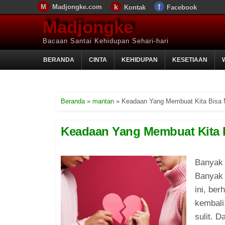
Madjongke.com
Kontak
Facebook
Madjongke
Bacaan Santai Kehidupan Sehari-hari
BERANDA
CINTA
KEHIDUPAN
KESETIAAN
Beranda
»
mantan
»
Keadaan Yang Membuat Kita Bisa
Keadaan Yang Membuat Kita 
Banyak 
Banyak 
ini, be
kembali
sulit. 