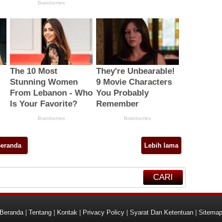
eranda
Lebih lama
CARI
Beranda
|
Tentang
|
Kontak
|
Privacy Policy
|
Syarat Dan Ketentuan
|
Sitema