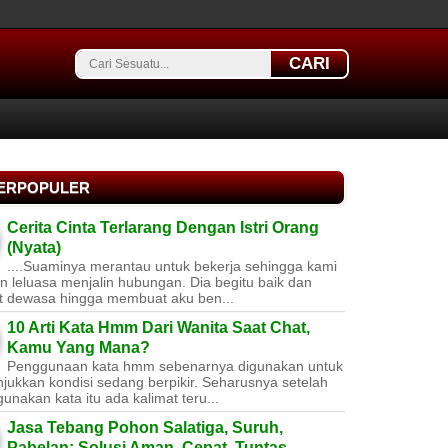
CARI
TERPOPULER
Cerita Cinta Terlarang Dengan Istri Orang
(Nyata)
....Suaminya merantau untuk bekerja sehingga kami
 leluasa menjalin hubungan. Dia begitu baik dan
t dewasa hingga membuat aku ben...
10 Arti Kata Hmm Dari Wanita Saat Chat,
Kamu Yang Mana?
Penggunaan kata hmm sebenarnya digunakan untuk
jukkan kondisi sedang berpikir. Seharusnya setelah
nakan kata itu ada kalimat teru...
Jasa Tebang Pohon Salatiga, Suruh,
Pabelan: Solusi Aman, Cepat, Tuntas