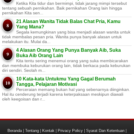
Ketika Kita tidur dan bermimpi, tidak jarang mimpi tersebut
tentang sebuah pernikahan. Baik pernikahan Orang lain hingga
pernikahan Kita sen...
21 Alasan Wanita Tidak Balas Chat Pria, Kamu
Yang Mana?
Segala kemungkinan yang bisa menjadi alasan wanita untuk
tidak membalas pesan pria. Wanita punya banyak alasan untuk
melakukan itu. Mulai da...
4 Alasan Orang Yang Punya Banyak Aib, Suka
Buka Aib Orang Lain
Kita tentu sering menemui orang yang suka membicarakan
dan membuka keburukan orang lain, tidak berkaca pada keburukan
diri sendiri. Seolah m...
10 Kata-kata Untukmu Yang Gagal Berumah
Tangga, Pelajaran Motivasi
Perceraian memang bukan hal yang sebenarnya diinginkan.
Hal itu cenderung terjadi karena keterpaksaan meskipun diawali
oleh keegoisan dan r...
Beranda
|
Tentang
|
Kontak
|
Privacy Policy
|
Syarat Dan Ketentuan
|