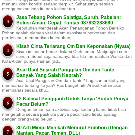
menunjukkan kondisi sedang berpikir. Seharusnya setelah
menggunakan kata itu ada kalimat teru...
Jasa Tebang Pohon Salatiga, Suruh, Pabelan:
Solusi Aman, Cepat, Tuntas 087832288680
Kebutuhan Mendesak Akan Penanganan Pohon Berisiko ​
Pohon adalah elemen vital dalam ekosistem perkotaan dan
perdesaan, memberikan keteduhan,...
Kisah Cinta Terlarang Om Dan Keponakan (Nyata)
Kisah ini benar-benar dialami Oleh teman Madjongke.com
sendiri. Sebut saja namanya Ida, Ida merupakan Wanita dari
Kota A dan punya Paman (ad...
Asal Usul Sejarah Panggilan Om dan Tante,
Banyak Yang Salah Kaprah?
Asal Usul Panggilan Om dan Tante? Lagi cari artikel yang
membahas tentang itu yah? Pas banget nih! Artikel kali ini akan
membahas secara khu...
12 Kalimat Pengganti Untuk Tanya 'Sudah Punya
Pacar Belum?'
Dengan teman satu aktivitas saja kadang kamu tidak bisa
mengetahui secara pasti dia punya pacar atau tidak, apalagi
dengan orang yang belum...
30 Arti Mimpi Menikah Menurut Primbon (Dengan
Mantan, Pacar, Teman, DLL)