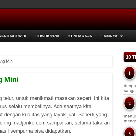
WANITA/CEWEK
COWOK/PRIA
KENDARAAN
LAINNYA
10 
ng Mini
g Mini
dengan
sanga
 telur, untuk menikmati masakan seperti ini kita
arus selalu membelinya. Ada saatnya kita
 dengan kualitas yang layak jual. Seperti yang
menun
menggu
ering madjonke.com sampaikan, selama takaran
hasil sempurna bisa didapatkan.