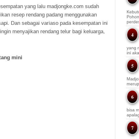
sempatan yang lalu madjongke.com sudah
Kebut
ikan resep rendang padang menggunakan
Pohon
perde
sapi. Dan sebagai variaso pada kesempatan ini
ngin menyajikan rendang telur bagi keluarga,
yang m
ini a
ang mini
Madjo
merup
bisa m
apala