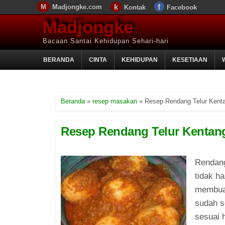
Madjongke.com
Kontak
Facebook
Madjongke
Bacaan Santai Kehidupan Sehari-hari
BERANDA
CINTA
KEHIDUPAN
KESETIAAN
Beranda
»
resep masakan
»
Resep Rendang Telur Kenta
Resep Rendang Telur Kentan
Rendang
tidak h
membuat
sudah s
sesuai 