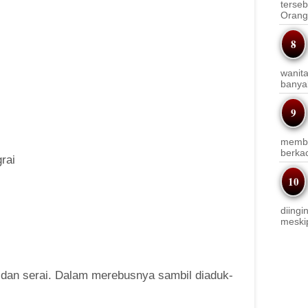
terseb
Orang 
wanit
banyak
membi
berkac
rai
diingi
meskip
 dan serai. Dalam merebusnya sambil diaduk-