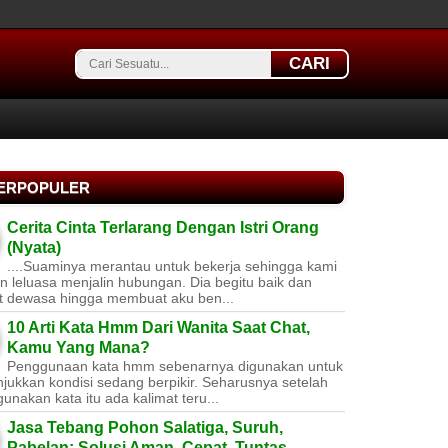
CARI
TERPOPULER
Cerita Cinta Terlarang Dengan Istri Orang
(Nyata)
....Suaminya merantau untuk bekerja sehingga kami
 leluasa menjalin hubungan. Dia begitu baik dan
t dewasa hingga membuat aku ben...
10 Arti Kata Hmm Dari Wanita Saat Chat,
Kamu Yang Mana?
Penggunaan kata hmm sebenarnya digunakan untuk
jukkan kondisi sedang berpikir. Seharusnya setelah
nakan kata itu ada kalimat teru...
Jasa Tebang Pohon Salatiga, Suruh,
Pabelan: Solusi Aman, Cepat, Tuntas