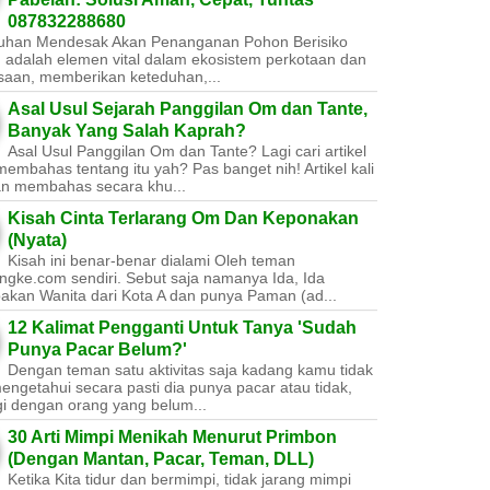
087832288680
uhan Mendesak Akan Penanganan Pohon Berisiko ​
 adalah elemen vital dalam ekosistem perkotaan dan
saan, memberikan keteduhan,...
Asal Usul Sejarah Panggilan Om dan Tante,
Banyak Yang Salah Kaprah?
Asal Usul Panggilan Om dan Tante? Lagi cari artikel
embahas tentang itu yah? Pas banget nih! Artikel kali
kan membahas secara khu...
Kisah Cinta Terlarang Om Dan Keponakan
(Nyata)
Kisah ini benar-benar dialami Oleh teman
ngke.com sendiri. Sebut saja namanya Ida, Ida
akan Wanita dari Kota A dan punya Paman (ad...
12 Kalimat Pengganti Untuk Tanya 'Sudah
Punya Pacar Belum?'
Dengan teman satu aktivitas saja kadang kamu tidak
engetahui secara pasti dia punya pacar atau tidak,
gi dengan orang yang belum...
30 Arti Mimpi Menikah Menurut Primbon
(Dengan Mantan, Pacar, Teman, DLL)
Ketika Kita tidur dan bermimpi, tidak jarang mimpi