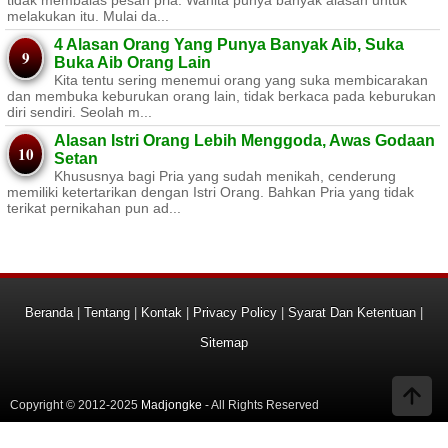
melakukan itu. Mulai da...
4 Alasan Orang Yang Punya Banyak Aib, Suka
Buka Aib Orang Lain
Kita tentu sering menemui orang yang suka membicarakan
dan membuka keburukan orang lain, tidak berkaca pada keburukan
diri sendiri. Seolah m...
Alasan Istri Orang Lebih Menggoda, Awas Godaan
Setan
Khususnya bagi Pria yang sudah menikah, cenderung
memiliki ketertarikan dengan Istri Orang. Bahkan Pria yang tidak
terikat pernikahan pun ad...
Beranda
|
Tentang
|
Kontak
|
Privacy Policy
|
Syarat Dan Ketentuan
|
Sitemap
Copyright © 2012-2025
Madjongke
- All Rights Reserved