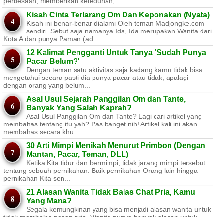
perdesaan, memberikan keteduhan,...
Kisah Cinta Terlarang Om Dan Keponakan (Nyata)
Kisah ini benar-benar dialami Oleh teman Madjongke.com
sendiri. Sebut saja namanya Ida, Ida merupakan Wanita dari
Kota A dan punya Paman (ad...
12 Kalimat Pengganti Untuk Tanya 'Sudah Punya
Pacar Belum?'
Dengan teman satu aktivitas saja kadang kamu tidak bisa
mengetahui secara pasti dia punya pacar atau tidak, apalagi
dengan orang yang belum...
Asal Usul Sejarah Panggilan Om dan Tante,
Banyak Yang Salah Kaprah?
Asal Usul Panggilan Om dan Tante? Lagi cari artikel yang
membahas tentang itu yah? Pas banget nih! Artikel kali ini akan
membahas secara khu...
30 Arti Mimpi Menikah Menurut Primbon (Dengan
Mantan, Pacar, Teman, DLL)
Ketika Kita tidur dan bermimpi, tidak jarang mimpi tersebut
tentang sebuah pernikahan. Baik pernikahan Orang lain hingga
pernikahan Kita sen...
21 Alasan Wanita Tidak Balas Chat Pria, Kamu
Yang Mana?
Segala kemungkinan yang bisa menjadi alasan wanita untuk
tidak membalas pesan pria. Wanita punya banyak alasan untuk